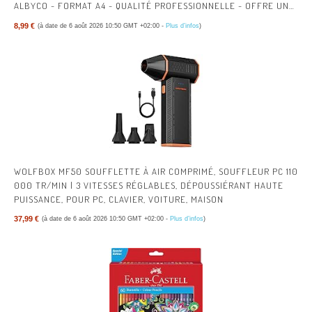
ALBYCO - FORMAT A4 - QUALITÉ PROFESSIONNELLE - OFFRE UNE
PROTECTION DURABLE.
8,99 €
(à date de 6 août 2026 10:50 GMT +02:00 -
Plus d’infos
)
WOLFBOX MF50 SOUFFLETTE À AIR COMPRIMÉ, SOUFFLEUR PC 110
000 TR/MIN | 3 VITESSES RÉGLABLES, DÉPOUSSIÉRANT HAUTE
PUISSANCE, POUR PC, CLAVIER, VOITURE, MAISON
37,99 €
(à date de 6 août 2026 10:50 GMT +02:00 -
Plus d’infos
)