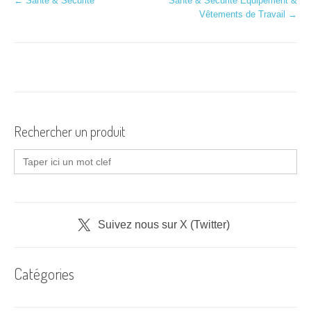
N
←
Santé & Sécurité
Santé & Sécurité Équipement &
Vêtements de Travail
→
a
v
i
g
a
Rechercher un produit
t
Search
for:
i
o
n
Suivez nous sur X (Twitter)
d
Catégories
'
a