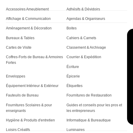
r
Accessoires Ameublement
Adhésifs & Dévidoirs
t
Affichage & Communication
Agendas & Organiseurs
i
Aménagement & Décoration
Boites
c
Bureaux & Tables
Cahiers & Carnets
Cartes de Visite
Classement & Archivage
l
Coffres-Forts de Bureau & Armoires
Courrier & Expédition
e
Fortes
Écriture
Enveloppes
Épicerie
Équipement Intérieur & Extérieur
Étiquettes
Fauteuils de Bureau
Fournitures de Restauration
Fournitures Scolaires & pour
Guides et conseils pour les pros et
enseignants
les entrepreneurs
Hygiène & Produits d'entretien
Informatique & Bureautique
Loisirs Créatifs
Luminaires