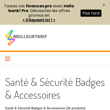
X
Toutes vos
finances pro
avec
Hello
bank! Pro
. Découvrez les offres
Plus tard
promos en
> Cliquant ici ! <
Aller
au
contenu
Meilleur Tarif
COMPARATEUR DE FOURNITURES DE BUREAU ET D’ÉQUIPEMENTS
PROFESSIONNELS POUR ENTREPRISES ET INDÉPENDANTS
Santé & Sécurité Badges
& Accessoires
Santé & Sécurité Badges & Accessoires (16 produits)