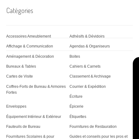
d
Catégories
'
a
r
Accessoires Ameublement
Adhésifs & Dévidoirs
t
Affichage & Communication
Agendas & Organiseurs
i
Aménagement & Décoration
Boites
c
Bureaux & Tables
Cahiers & Carnets
Cartes de Visite
Classement & Archivage
l
Coffres-Forts de Bureau & Armoires
Courrier & Expédition
e
Fortes
Écriture
Enveloppes
Épicerie
Équipement Intérieur & Extérieur
Étiquettes
Fauteuils de Bureau
Fournitures de Restauration
Fournitures Scolaires & pour
Guides et conseils pour les pros et