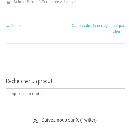
Boites
Boites à Fermeture Adhésive
N
←
Boites
Cartons de Déménagement pas
cher
→
a
v
i
g
a
Rechercher un produit
t
Search
for:
i
o
n
Suivez nous sur X (Twitter)