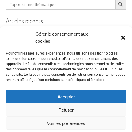
Search
for:
Articles récents
Gérer le consentement aux
cookies
Filtre à air encrassé au bureau : le guide pratique
Pour offrir les meilleures expériences, nous utilisons des technologies
Prêt à coudre
telles que les cookies pour stocker et/ou accéder aux informations des
appareils. Le fait de consentir à ces technologies nous permettra de traiter
Acheter ses bureaux, faut-il encore y penser ?
des données telles que le comportement de navigation ou les ID uniques
sur ce site. Le fait de ne pas consentir ou de retirer son consentement peut
Les étapes à suivre pour la création d’une entreprise
avoir un effet négatif sur certaines caractéristiques et fonctions.
Bien choisir son logiciel de comptabilité
Accepter
Refuser
Voir les préférences
Copyright © 2026 Meilleur Tarif -
Politique de confidentialité
|
CGU &