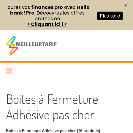
X
Toutes vos
finances pro
avec
Hello
bank! Pro
. Découvrez les offres
Plus tard
promos en
> Cliquant ici ! <
Aller
au
contenu
Meilleur Tarif
COMPARATEUR DE FOURNITURES DE BUREAU ET D’ÉQUIPEMENTS
PROFESSIONNELS POUR ENTREPRISES ET INDÉPENDANTS
Boites à Fermeture
Adhésive pas cher
Boites à Fermeture Adhésive pas cher (16 produits)