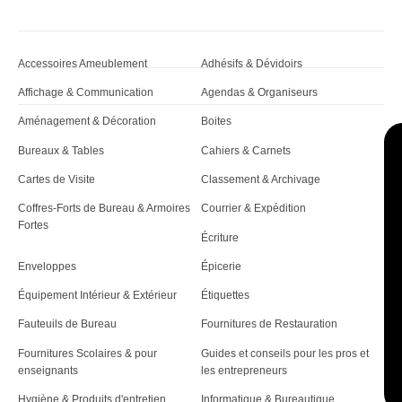
a
r
Accessoires Ameublement
Adhésifs & Dévidoirs
t
Affichage & Communication
Agendas & Organiseurs
i
Aménagement & Décoration
Boites
c
Bureaux & Tables
Cahiers & Carnets
Cartes de Visite
Classement & Archivage
l
Coffres-Forts de Bureau & Armoires
Courrier & Expédition
e
Fortes
Écriture
Enveloppes
Épicerie
Équipement Intérieur & Extérieur
Étiquettes
Fauteuils de Bureau
Fournitures de Restauration
Fournitures Scolaires & pour
Guides et conseils pour les pros et
enseignants
les entrepreneurs
Hygiène & Produits d'entretien
Informatique & Bureautique