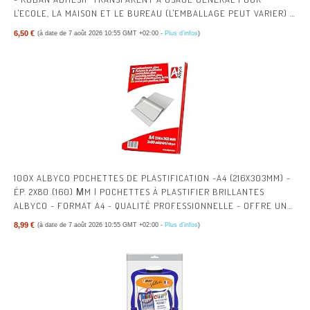
L'ECOLE, LA MAISON ET LE BUREAU (L'EMBALLAGE PEUT VARIER) |
RUBAN ADHÉSIF MULTI-USAGES TRANSPARENT POUR L’ÉCOLE, LA
6,50 €
(à date de 7 août 2026 10:55 GMT +02:00 -
Plus d’infos
)
MAISON, LE BUREAU ; AISÉ À UTILISER, POUR EMBALLER, FERMER
ET RÉPARER
100X ALBYCO POCHETTES DE PLASTIFICATION -A4 (216X303MM) -
ÉP. 2X80 (160) ΜM | POCHETTES À PLASTIFIER BRILLANTES
ALBYCO - FORMAT A4 - QUALITÉ PROFESSIONNELLE - OFFRE UNE
PROTECTION DURABLE.
8,99 €
(à date de 7 août 2026 10:55 GMT +02:00 -
Plus d’infos
)