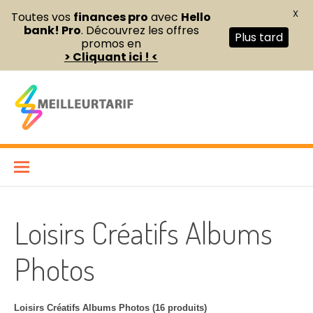
X
Toutes vos
finances pro
avec
Hello
bank! Pro
. Découvrez les offres
Plus tard
promos en
> Cliquant ici ! <
Aller
au
contenu
Meilleur Tarif
COMPARATEUR DE FOURNITURES DE BUREAU ET D’ÉQUIPEMENTS
PROFESSIONNELS POUR ENTREPRISES ET INDÉPENDANTS
Loisirs Créatifs Albums
Photos
Loisirs Créatifs Albums Photos (16 produits)