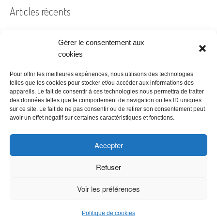
Articles récents
Gérer le consentement aux
Filtre à air encrassé au bureau : le guide pratique
cookies
Prêt à coudre
Pour offrir les meilleures expériences, nous utilisons des technologies
telles que les cookies pour stocker et/ou accéder aux informations des
Acheter ses bureaux, faut-il encore y penser ?
appareils. Le fait de consentir à ces technologies nous permettra de traiter
des données telles que le comportement de navigation ou les ID uniques
Les étapes à suivre pour la création d’une entreprise
sur ce site. Le fait de ne pas consentir ou de retirer son consentement peut
Bien choisir son logiciel de comptabilité
avoir un effet négatif sur certaines caractéristiques et fonctions.
Accepter
Refuser
Voir les préférences
Copyright © 2026 Meilleur Tarif -
Politique de confidentialité
|
CGU &
Mentions légales
|
Affiliate Disclosure
Politique de cookies