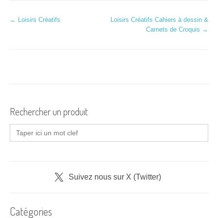
N
←
Loisirs Créatifs
Loisirs Créatifs Cahiers à dessin &
Carnets de Croquis
→
a
v
i
g
a
Rechercher un produit
t
Search
for:
i
o
n
Suivez nous sur X (Twitter)
d
Catégories
'