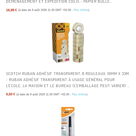
DÉMÉNAGEMENT ET EXPÉDITION COLIS - PAPIER BULLE
ÉPAISSEUR RENFORCÉE
16,99 €
(à date de 8 août 2026 11:30 GMT +02:00 -
Plus d’infos
)
SCOTCH RUBAN ADHÉSIF TRANSPARENT, 8 ROULEAUX, 19MM X 33M
- RUBAN ADHÉSIF TRANSPARENT À USAGE GÉNÉRAL POUR
L'ECOLE, LA MAISON ET LE BUREAU (L'EMBALLAGE PEUT VARIER) |
RUBAN ADHÉSIF MULTI-USAGES TRANSPARENT POUR L’ÉCOLE, LA
6,50 €
(à date de 8 août 2026 11:30 GMT +02:00 -
Plus d’infos
)
MAISON, LE BUREAU ; AISÉ À UTILISER, POUR EMBALLER, FERMER
ET RÉPARER