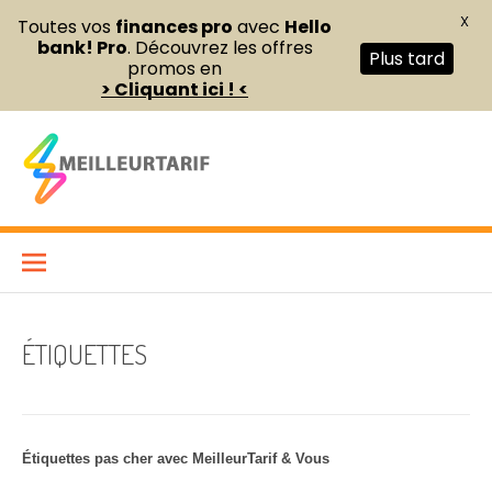
X
Toutes vos
finances pro
avec
Hello
bank! Pro
. Découvrez les offres
Plus tard
promos en
> Cliquant ici ! <
Aller
au
contenu
Meilleur Tarif
COMPARATEUR DE FOURNITURES DE BUREAU ET D’ÉQUIPEMENTS
PROFESSIONNELS POUR ENTREPRISES ET INDÉPENDANTS
ÉTIQUETTES
Étiquettes pas cher avec MeilleurTarif & Vous