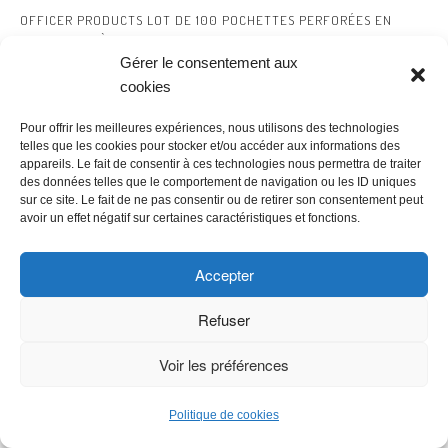
OFFICER PRODUCTS LOT DE 100 POCHETTES PERFORÉES EN
POLYPROPYLÈNE A4 CRISTAL 50 MICRONS - POUR ARCHIVAGE DE
DOCUMENTS - TYPE CRISTALLIN - MATÉRIAU : POLYPROPYLÈNE -
Gérer le consentement aux
COULEUR : TRANSPARENT
cookies
4,55 €
(à date de 8 août 2026 11:30 GMT +02:00 -
Plus d’infos
)
Pour offrir les meilleures expériences, nous utilisons des technologies
telles que les cookies pour stocker et/ou accéder aux informations des
appareils. Le fait de consentir à ces technologies nous permettra de traiter
des données telles que le comportement de navigation ou les ID uniques
sur ce site. Le fait de ne pas consentir ou de retirer son consentement peut
avoir un effet négatif sur certaines caractéristiques et fonctions.
Accepter
PILOT - LOT DE 8 FRIXION BALL 07 - STYLO EFFAÇABLE À ENCRE
Refuser
THERMOSENSIBLE - STYLO ROLLER RECHARGEABLE - 2 BLEUS, 2
ROUGES, 2 VERTS, 2 NOIRS - POINTE MOYENNE
Voir les préférences
12,85 €
(à date de 8 août 2026 11:30 GMT +02:00 -
Plus d’infos
)
Politique de cookies