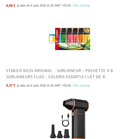
PROTECTION DURABLE.
8,99 €
(à date de 8 août 2026 11:30 GMT +02:00 -
Plus d’infos
)
STABILO BOSS ORIGINAL - SURLIGNEUR - POCHETTE X 6
SURLIGNEURS FLUO - COLORIS ASSORTIS | LOT DE 6
6,37 €
(à date de 8 août 2026 11:30 GMT +02:00 -
Plus d’infos
)