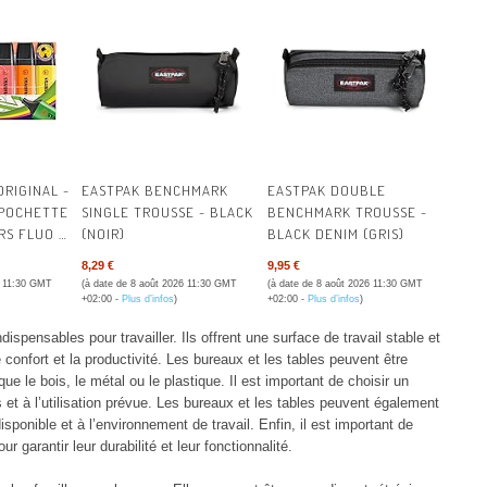
ORIGINAL -
EASTPAK BENCHMARK
EASTPAK DOUBLE
 POCHETTE
SINGLE TROUSSE - BLACK
BENCHMARK TROUSSE -
RS FLUO -
(NOIR)
BLACK DENIM (GRIS)
TIS | LOT
8,29 €
9,95 €
6 11:30 GMT
(à date de 8 août 2026 11:30 GMT
(à date de 8 août 2026 11:30 GMT
+02:00 -
Plus d’infos
)
+02:00 -
Plus d’infos
)
spensables pour travailler. Ils offrent une surface de travail stable et
 confort et la productivité. Les bureaux et les tables peuvent être
que le bois, le métal ou le plastique. Il est important de choisir un
 et à l’utilisation prévue. Les bureaux et les tables peuvent également
sponible et à l’environnement de travail. Enfin, il est important de
r garantir leur durabilité et leur fonctionnalité.