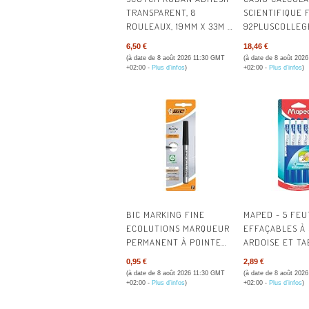
TRANSPARENT, 8
SCIENTIFIQUE 
ROULEAUX, 19MM X 33M -
92PLUSCOLLEG
RUBAN ADHÉSIF
6,50 €
18,46 €
TRANSPARENT À USAGE
(à date de 8 août 2026 11:30 GMT
(à date de 8 août 202
GÉNÉRAL POUR L'ECOLE,
+02:00 -
Plus d’infos
)
+02:00 -
Plus d’infos
)
LA MAISON ET LE
BUREAU (L'EMBALLAGE
PEUT VARIER) | RUBAN
ADHÉSIF MULTI-USAGES
TRANSPARENT POUR
L’ÉCOLE, LA MAISON, LE
BUREAU ; AISÉ À
UTILISER, POUR
EMBALLER, FERMER ET
RÉPARER
BIC MARKING FINE
MAPED - 5 FEU
ECOLUTIONS MARQUEUR
EFFAÇABLES À
PERMANENT À POINTE
ARDOISE ET TA
CONIQUE FINE - NOIR,
CHIFFONNETT
0,95 €
2,89 €
BLISTER DE 1
(à date de 8 août 2026 11:30 GMT
(à date de 8 août 202
+02:00 -
Plus d’infos
)
+02:00 -
Plus d’infos
)