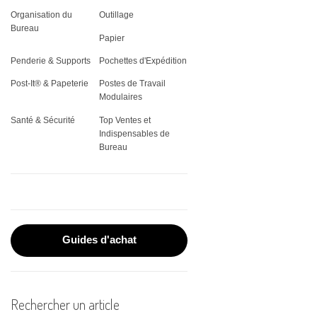
THERMIQUE
VITRINES
Organisation du
Outillage
REGISTRES
CLASSEMENT
JARDIN
PLATEAUX DE SERVICE
ÉQUIPEMENT &
ÉTIQUETTES SPÉCIALES
Bureau
ADMINISTRATIFS
VÊTEMENTS DE TRAVAIL
FAX & CONSOMMABLES
Papier
CORBEILLE À COURRIER
OUTILLAGE
STOCKAGE ALIMENTAIRE
PLAQUES DE PORTES
Penderie & Supports
Pochettes d'Expédition
POST-IT®
ÉLECTROPORTATIF
PROTECTION INCENDIE
IMPRIMANTES
PORTE-DOCUMENTS
VAISSELLE
Post-It® & Papeterie
Postes de Travail
RUBANS POUR
Modulaires
TORCHES
MATÉRIEL DE PROJECTION
ÉTIQUETEUSES
PORTE-REVUES
Santé & Sécurité
Top Ventes et
TROUSSES PREMIERS
Indispensables de
PLASTIFICATION DE
RANGEMENT CLASSEUR
Bureau
SECOURS
DOCUMENTS
PLANNINGS MURAUX
RELIURE
SOUS-MAINS
ROULEAUX DE PAPIER
Guides d'achat
SCANNERS
Rechercher un article