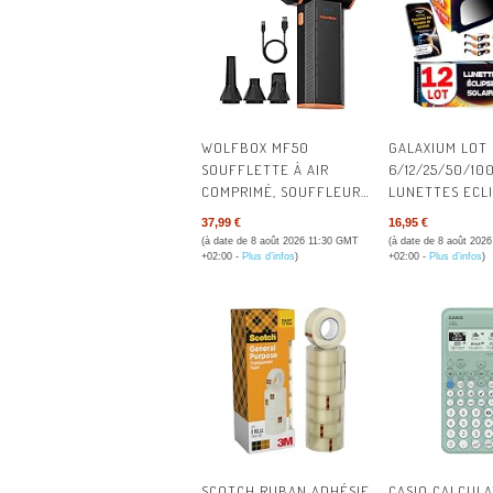
AVIS 
AVIS 
AVIS 
WOLFBOX MF50
GALAXIUM LOT
AVIS E
SOUFFLETTE À AIR
6/12/25/50/10
COMPRIMÉ, SOUFFLEUR
LUNETTES ECL
AVIS I
PC 110 000 TR/MIN | 3
SOLAIRE 2026 IS
37,99 €
16,95 €
VITESSES RÉGLABLES,
CERTIFIÉES | 
(à date de 8 août 2026 11:30 GMT
(à date de 8 août 202
DÉPOUSSIÉRANT HAUTE
POUR ECLIPSE 
+02:00 -
Plus d’infos
)
+02:00 -
Plus d’infos
)
PUISSANCE, POUR PC,
LUNETTES PRO
CLAVIER, VOITURE,
ECLIPSE SOLAIR
MAISON
LUNETTES D'EC
SOLAIRE
SCOTCH RUBAN ADHÉSIF
CASIO CALCULA