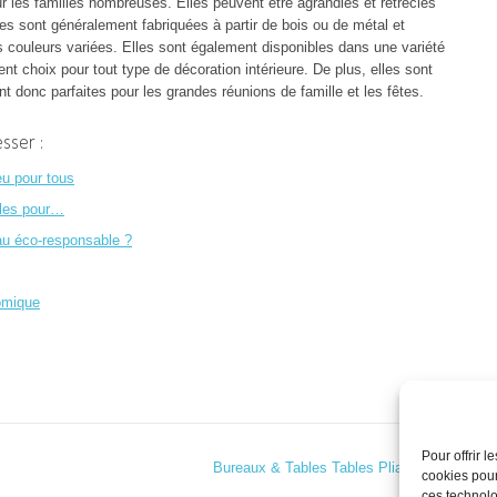
ur les familles nombreuses. Elles peuvent être agrandies et rétrécies
es sont généralement fabriquées à partir de bois ou de métal et
 couleurs variées. Elles sont également disponibles dans une variété
lent choix pour tout type de décoration intérieure. De plus, elles sont
sont donc parfaites pour les grandes réunions de famille et les fêtes.
sser :
jeu pour tous
ôles pour…
au éco-responsable ?
nomique
Pour offrir 
Bureaux & Tables Tables Pliantes
→
cookies pour
ces technolo