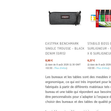
EASTPAK BENCHMARK
STABILO BOSS 
SINGLE TROUSSE - BLACK
SURLIGNEUR -
DENIM (GRIS)
X 6 SURLIGNEU
COLORIS ASSOR
8,90 €
6,37 €
DE 6
(à date de 8 août 2026 11:30 GMT
(à date de 8 août 202
+02:00 -
Plus d’infos
)
+02:00 -
Plus d’infos
)
Les bureaux et les tables sont des meubles indi
ergonomique, ce qui est très important pour le
fabriqués à partir de différents matériaux tels 
bureau et une table qui répondent aux besoins
être personnalisés pour s’adapter à l’espace di
choisir des bureaux et des tables de qualité pou