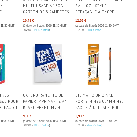
ÉPICERIE
FX-
MULTI-USAGE A4 80G,
BALL 07 - STYLO
E
CARTON DE 5 RAMETTES
EFFAÇABLE À ENCRE
FOURNITURE
DE 500 FEUILLES
THERMOSENSIBLE -
26,49 €
12,85 €
STYLO ROLLER
6 11:30 GMT
(à date de 8 août 2026 11:30 GMT
(à date de 8 août 2026 11:30 GMT
RECHARGEABLE - 2
+02:00 -
Plus d’infos
)
+02:00 -
Plus d’infos
)
HYGIÈNE & 
BLEUS, 2 ROUGES, 2
VERTS, 2 NOIRS - POINTE
POST-IT® &
MOYENNE
MACHINES 
ORGANISATI
OUTILLAGE
TRES
OXFORD RAMETTE DE
BIC MATIC ORIGINAL
 SEC POUR
PAPIER IMPRIMANTE A4
PORTE-MINES 0,7 MM HB,
QUINCAILLE
BLEAU + 1
BLANC PREMIUM 500
FACILE À UTILISER, POUR
E
FEUILLES
L'ECOLE, AU BUREAU OU
RESTAURATI
9,99 €
1,99 €
À LA MAISON - COULEURS
6 11:30 GMT
(à date de 8 août 2026 11:30 GMT
(à date de 8 août 2026 11:30 GMT
ASSORTIES, POCHETTE
+02:00 -
Plus d’infos
)
+02:00 -
Plus d’infos
)
SANTÉ & SÉ
DE 5