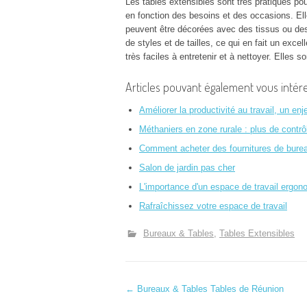
Les tables extensibles sont très pratiques po
en fonction des besoins et des occasions. Ell
peuvent être décorées avec des tissus ou des
de styles et de tailles, ce qui en fait un excel
très faciles à entretenir et à nettoyer. Elles 
Articles pouvant également vous intére
Améliorer la productivité au travail, un en
Méthaniers en zone rurale : plus de contr
Comment acheter des fournitures de bure
Salon de jardin pas cher
L'importance d'un espace de travail ergo
Rafraîchissez votre espace de travail
Bureaux & Tables
Tables Extensibles
N
←
Bureaux & Tables Tables de Réunion