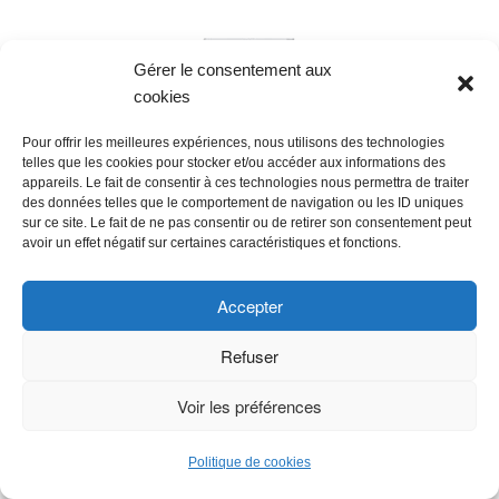
Gérer le consentement aux
cookies
Pour offrir les meilleures expériences, nous utilisons des technologies
telles que les cookies pour stocker et/ou accéder aux informations des
appareils. Le fait de consentir à ces technologies nous permettra de traiter
des données telles que le comportement de navigation ou les ID uniques
sur ce site. Le fait de ne pas consentir ou de retirer son consentement peut
BIC VELLEDA ARDOISE ECOLIER DOUBLE FACE (21 X 31 CM)
avoir un effet négatif sur certaines caractéristiques et fonctions.
EFFAÇABLE À SEC AVEC 8 FEUTRES EFFAÇABLES À SEC ET
EFFACETTE - BLEUE, LOT DE 1
Accepter
5,95 €
(à date de 9 août 2026 11:35 GMT +02:00 -
Plus d’infos
)
Refuser
Voir les préférences
Politique de cookies