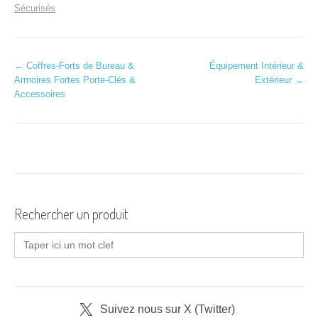
Sécurisés
N
←
Coffres-Forts de Bureau &
Équipement Intérieur &
Armoires Fortes Porte-Clés &
Extérieur
→
a
Accessoires
v
i
g
a
Rechercher un produit
t
Search
i
for:
o
n
Suivez nous sur X (Twitter)