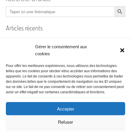
Search Button
Search
for:
Articles récents
Gérer le consentement aux
Filtre à air encrassé au bureau : le guide pratique
cookies
Prêt à coudre
Pour offrir les meilleures expériences, nous utilisons des technologies
telles que les cookies pour stocker et/ou accéder aux informations des
Acheter ses bureaux, faut-il encore y penser ?
appareils. Le fait de consentir à ces technologies nous permettra de traiter
des données telles que le comportement de navigation ou les ID uniques
Les étapes à suivre pour la création d’une entreprise
sur ce site. Le fait de ne pas consentir ou de retirer son consentement peut
Bien choisir son logiciel de comptabilité
avoir un effet négatif sur certaines caractéristiques et fonctions.
Accepter
Refuser