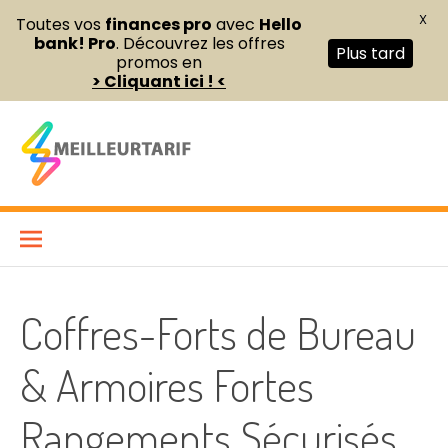
X
Toutes vos
finances pro
avec
Hello
bank! Pro
. Découvrez les offres
Plus tard
promos en
> Cliquant ici ! <
Aller
au
contenu
Meilleur Tarif
COMPARATEUR DE FOURNITURES DE BUREAU ET D’ÉQUIPEMENTS
PROFESSIONNELS POUR ENTREPRISES ET INDÉPENDANTS
Coffres-Forts de Bureau
& Armoires Fortes
Rangements Sécurisés