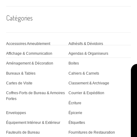
d
'
Catégories
a
r
Accessoires Ameublement
Adhésifs & Dévidoirs
t
Affichage & Communication
Agendas & Organiseurs
i
Aménagement & Décoration
Boites
c
Bureaux & Tables
Cahiers & Carnets
l
Cartes de Visite
Classement & Archivage
e
Coffres-Forts de Bureau & Armoires
Courrier & Expédition
Fortes
Écriture
Enveloppes
Épicerie
Équipement Intérieur & Extérieur
Étiquettes
Fauteuils de Bureau
Fournitures de Restauration