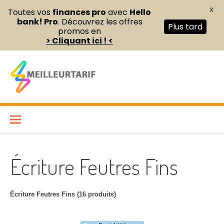
X
Toutes vos
finances pro
avec
Hello
bank! Pro
. Découvrez les offres
Plus tard
promos en
> Cliquant ici ! <
Aller
au
contenu
Meilleur Tarif
COMPARATEUR DE FOURNITURES DE BUREAU ET D’ÉQUIPEMENTS
PROFESSIONNELS POUR ENTREPRISES ET INDÉPENDANTS
Écriture Feutres Fins
Écriture Feutres Fins (16 produits)