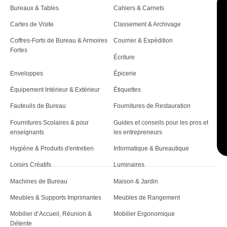
i
Bureaux & Tables
Cahiers & Carnets
c
Cartes de Visite
Classement & Archivage
l
Coffres-Forts de Bureau & Armoires
Courrier & Expédition
Fortes
e
Écriture
Enveloppes
Épicerie
Équipement Intérieur & Extérieur
Étiquettes
Fauteuils de Bureau
Fournitures de Restauration
Fournitures Scolaires & pour
Guides et conseils pour les pros et
enseignants
les entrepreneurs
Hygiène & Produits d'entretien
Informatique & Bureautique
Loisirs Créatifs
Luminaires
Machines de Bureau
Maison & Jardin
Meubles & Supports Imprimantes
Meubles de Rangement
Mobilier d‘Accueil, Réunion &
Mobilier Ergonomique
Détente