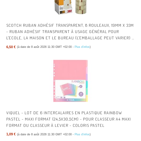
SCOTCH RUBAN ADHÉSIF TRANSPARENT, 8 ROULEAUX, 19MM X 33M
- RUBAN ADHÉSIF TRANSPARENT À USAGE GÉNÉRAL POUR
L'ECOLE, LA MAISON ET LE BUREAU (L'EMBALLAGE PEUT VARIER) |
RUBAN ADHÉSIF MULTI-USAGES TRANSPARENT POUR L’ÉCOLE, LA
6,50 €
(à date de 8 août 2026 11:30 GMT +02:00 -
Plus d’infos
)
MAISON, LE BUREAU ; AISÉ À UTILISER, POUR EMBALLER, FERMER
ET RÉPARER
VIQUEL - LOT DE 6 INTERCALAIRES EN PLASTIQUE RAINBOW
PASTEL - MAXI FORMAT (24,5X30,5CM) - POUR CLASSEUR A4 MAXI
FORMAT OU CLASSEUR À LEVIER - COLORIS PASTEL
1,09 €
(à date de 8 août 2026 11:30 GMT +02:00 -
Plus d’infos
)