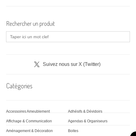
i
g
Rechercher un produit
a
Search
t
for:
i
o
Suivez nous sur X (Twitter)
n
d
Catégories
'
a
Accessoires Ameublement
Adhésifs & Dévidoirs
r
Affichage & Communication
Agendas & Organiseurs
t
Aménagement & Décoration
Boites