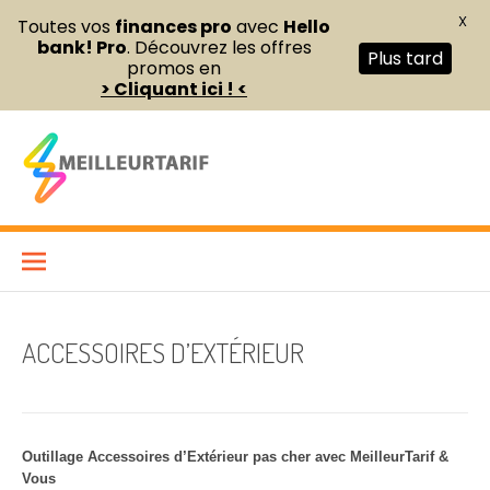
X
Toutes vos
finances pro
avec
Hello
bank! Pro
. Découvrez les offres
Plus tard
promos en
> Cliquant ici ! <
Aller
au
contenu
Meilleur Tarif
COMPARATEUR DE FOURNITURES DE BUREAU ET D’ÉQUIPEMENTS
PROFESSIONNELS POUR ENTREPRISES ET INDÉPENDANTS
ACCESSOIRES D’EXTÉRIEUR
Outillage Accessoires d’Extérieur pas cher avec MeilleurTarif &
Vous