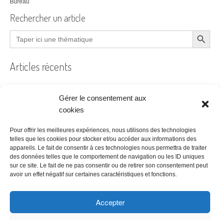
Bureau
Rechercher un article
Search Button
Search
for:
Articles récents
Gérer le consentement aux
Filtre à air encrassé au bureau : le guide pratique
cookies
Prêt à coudre
Pour offrir les meilleures expériences, nous utilisons des technologies
telles que les cookies pour stocker et/ou accéder aux informations des
Acheter ses bureaux, faut-il encore y penser ?
appareils. Le fait de consentir à ces technologies nous permettra de traiter
des données telles que le comportement de navigation ou les ID uniques
Les étapes à suivre pour la création d’une entreprise
sur ce site. Le fait de ne pas consentir ou de retirer son consentement peut
Bien choisir son logiciel de comptabilité
avoir un effet négatif sur certaines caractéristiques et fonctions.
Accepter