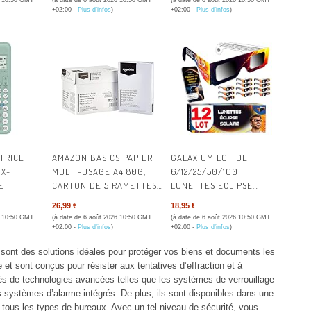
6 10:50 GMT
(à date de 6 août 2026 10:50 GMT
(à date de 6 août 2026 10:50 GMT
GOMME ET 2 MARQUEURS
+02:00 -
Plus d’infos
)
+02:00 -
Plus d’infos
)
POUR UNE UTILISATION
AU BUREAU ET À LA
MAISON, MURAL,
EFFAÇABLE À SEC, 90 X
60CM
TRICE
AMAZON BASICS PAPIER
GALAXIUM LOT DE
FX-
MULTI-USAGE A4 80G,
6/12/25/50/100
E
CARTON DE 5 RAMETTES
LUNETTES ECLIPSE
DE 500 FEUILLES
SOLAIRE 2026 ISO 12312-2
26,99 €
18,95 €
CERTIFIÉES | LUNETTE
6 10:50 GMT
(à date de 6 août 2026 10:50 GMT
(à date de 6 août 2026 10:50 GMT
POUR ECLIPSE SOLAIRE |
+02:00 -
Plus d’infos
)
+02:00 -
Plus d’infos
)
LUNETTES PROTECTION
s sont des solutions idéales pour protéger vos biens et documents les
ECLIPSE SOLAIRE |
e et sont conçus pour résister aux tentatives d’effraction et à
LUNETTES D'ECLIPSE
s de technologies avancées telles que les systèmes de verrouillage
SOLAIRE
es systèmes d’alarme intégrés. De plus, ils sont disponibles dans une
 à tous les types de bureaux. Avec un tel niveau de sécurité, vous