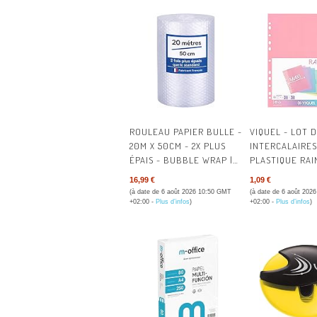
AVIS 
AVIS 
AVIS 
AVIS E
AVIS I
ROULEAU PAPIER BULLE -
VIQUEL - LOT D
20M X 50CM - 2X PLUS
INTERCALAIRES
ÉPAIS - BUBBLE WRAP |
PLASTIQUE RA
FABRICANT FRANÇAIS -
PASTEL - MAXI
16,99 €
1,09 €
IDÉAL EMBALLAGE
(24,5X30,5CM) 
(à date de 6 août 2026 10:50 GMT
(à date de 6 août 202
DÉMÉNAGEMENT ET
CLASSEUR A4 M
+02:00 -
Plus d’infos
)
+02:00 -
Plus d’infos
)
EXPÉDITION COLIS -
FORMAT OU CL
PAPIER BULLE ÉPAISSEUR
LEVIER - COLO
RENFORCÉE