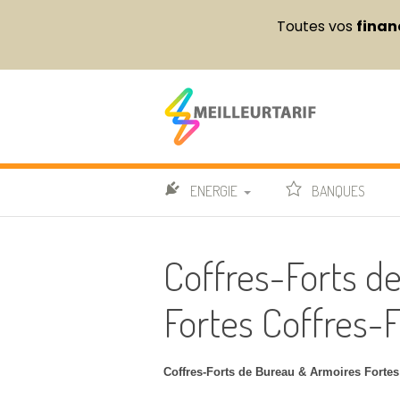
Toutes vos
finan
Aller
au
contenu
Meilleur Tarif
COMPARATEUR DE FOURNITURES DE BUREAU ET 
ENERGIE
BANQUES
OFFRES ELECTRICITÉ
Coffres-Forts d
OFFRES GAZ
COMPA
Fortes Coffres-F
OFFRES DUALES
GUIDE 
FOURNISSEURS
AVIS E
Coffres-Forts de Bureau & Armoires Fortes 