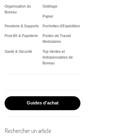
THERMIQUE
VITRINES
Organisation du
Outillage
REGISTRES
CLASSEMENT
JARDIN
PLATEAUX DE SERVICE
ÉQUIPEMENT &
ÉTIQUETTES SPÉCIALES
Bureau
ADMINISTRATIFS
VÊTEMENTS DE TRAVAIL
FAX & CONSOMMABLES
Papier
CORBEILLE À COURRIER
OUTILLAGE
STOCKAGE ALIMENTAIRE
PLAQUES DE PORTES
Penderie & Supports
Pochettes d'Expédition
POST-IT®
ÉLECTROPORTATIF
PROTECTION INCENDIE
IMPRIMANTES
PORTE-DOCUMENTS
VAISSELLE
Post-It® & Papeterie
Postes de Travail
RUBANS POUR
Modulaires
TORCHES
MATÉRIEL DE PROJECTION
ÉTIQUETEUSES
PORTE-REVUES
Santé & Sécurité
Top Ventes et
TROUSSES PREMIERS
Indispensables de
PLASTIFICATION DE
RANGEMENT CLASSEUR
Bureau
SECOURS
DOCUMENTS
PLANNINGS MURAUX
RELIURE
SOUS-MAINS
ROULEAUX DE PAPIER
Guides d'achat
SCANNERS
Rechercher un article