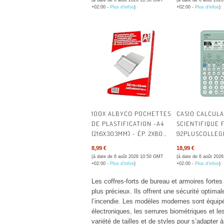
(à date de 6 août 2026 10:50 GMT
(à date de 6 août 202
AU LAVE-VAISSELLE
+02:00 -
Plus d’infos
)
+02:00 -
Plus d’infos
)
100X ALBYCO POCHETTES
CASIO CALCULA
DE PLASTIFICATION -A4
SCIENTIFIQUE 
(216X303MM) - ÉP. 2X80
92PLUSCOLLEG
(160) ΜM | POCHETTES À
8,99 €
18,99 €
PLASTIFIER BRILLANTES
(à date de 6 août 2026 10:50 GMT
(à date de 6 août 202
ALBYCO - FORMAT A4 -
+02:00 -
Plus d’infos
)
+02:00 -
Plus d’infos
)
QUALITÉ
Les coffres-forts de bureau et armoires forte
PROFESSIONNELLE -
plus précieux. Ils offrent une sécurité optimal
OFFRE UNE PROTECTION
l’incendie. Les modèles modernes sont équipé
DURABLE.
électroniques, les serrures biométriques et l
variété de tailles et de styles pour s’adapter