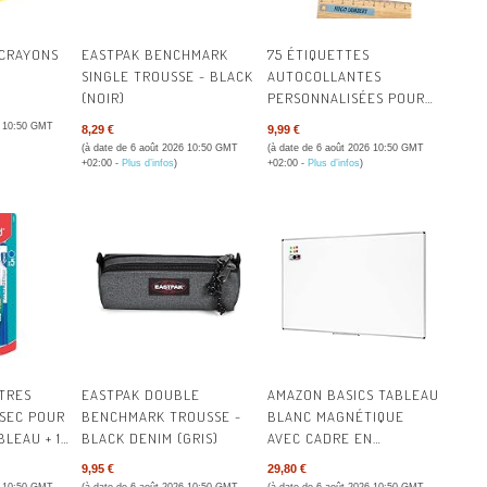
ÉPICERIE
-CRAYONS
EASTPAK BENCHMARK
75 ÉTIQUETTES
FOURNITURE
SINGLE TROUSSE - BLACK
AUTOCOLLANTES
(NOIR)
PERSONNALISÉES POUR
HYGIÈNE & 
L'ÉCOLE - ÉTIQUETTES
6 10:50 GMT
8,29 €
9,99 €
PRÉNOM POUR CRAYONS
(à date de 6 août 2026 10:50 GMT
(à date de 6 août 2026 10:50 GMT
POST-IT® &
ET MATÉRIEL SCOLAIRE -
+02:00 -
Plus d’infos
)
+02:00 -
Plus d’infos
)
RÉSISTANTES À L'EAU -
BLEU
MACHINES 
ORGANISATI
OUTILLAGE
QUINCAILLE
TRES
EASTPAK DOUBLE
AMAZON BASICS TABLEAU
RESTAURATI
 SEC POUR
BENCHMARK TROUSSE -
BLANC MAGNÉTIQUE
BLEAU + 1
BLACK DENIM (GRIS)
AVEC CADRE EN
E
ALUMINIUM, PORTE-
SANTÉ & SÉ
9,95 €
29,80 €
STYLOS, 6 AIMANTS, 1