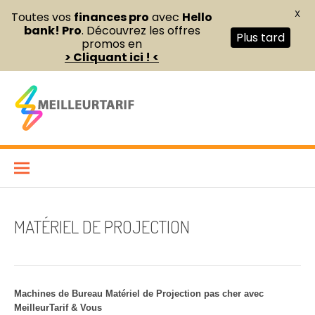
X
Toutes vos
finances pro
avec
Hello
bank! Pro
. Découvrez les offres
Plus tard
promos en
> Cliquant ici ! <
Aller
au
contenu
Meilleur Tarif
COMPARATEUR DE FOURNITURES DE BUREAU ET D’ÉQUIPEMENTS
PROFESSIONNELS POUR ENTREPRISES ET INDÉPENDANTS
MATÉRIEL DE PROJECTION
Machines de Bureau Matériel de Projection pas cher avec
MeilleurTarif & Vous