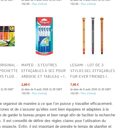
6 11:30 GMT
(à date de 8 août 2026 11:30 GMT
(à date de 8 août 2026 11:30 GMT
-
GÉNÉRAL POUR L'ECOLE,
THERMIQUE SANS ENCRE
+02:00 -
Plus d’infos
)
+02:00 -
Plus d’infos
)
OIS
LA MAISON ET LE
| AVEC CLAVIER ABC
 FSC
BUREAU (L'EMBALLAGE
PEUT VARIER) | RUBAN
ADHÉSIF MULTI-USAGES
TRANSPARENT POUR
L’ÉCOLE, LA MAISON, LE
BUREAU ; AISÉ À
UTILISER, POUR
EMBALLER, FERMER ET
RÉPARER
ORIGINAL -
MAPED - 5 FEUTRES
LEGAMI - LOT DE 3
 POCHETTE
EFFAÇABLES À SEC POUR
STYLOS GEL EFFAÇABLES
RS FLUO -
ARDOISE ET TABLEAU + 1
FUR-EVER FRIENDS |
TIS | LOT
CHIFFONNETTE
STYLOS AVEC ENCRE
2,89 €
7,95 €
EFFAÇABLE
6 11:30 GMT
(à date de 8 août 2026 11:30 GMT
(à date de 8 août 2026 11:30 GMT
THERMOSENSIBLE, NOIR,
+02:00 -
Plus d’infos
)
+02:00 -
Plus d’infos
)
BLEU, ROUGE, EFFACE
re organisé de manière à ce que l’on puisse y travailler efficacement.
SANS CONSOMMER LA
s zones et de s’assurer qu’elles sont bien équipées et adaptées à la
FEUILLE, POINTE 0,7 MM
 de garder le bureau propre et bien rangé afin de faciliter la recherche
l est conseillé de définir des règles claires pour l’utilisation du
 respecte. Enfin, il est important de prendre le temps de planifier et