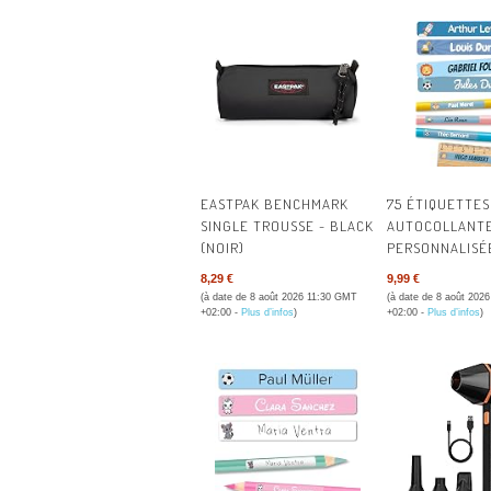
AVIS 
AVIS 
AVIS 
AVIS E
AVIS I
EASTPAK BENCHMARK
75 ÉTIQUETTES
SINGLE TROUSSE - BLACK
AUTOCOLLANT
(NOIR)
PERSONNALISÉ
L'ÉCOLE - ÉTI
8,29 €
9,99 €
PRÉNOM POUR 
(à date de 8 août 2026 11:30 GMT
(à date de 8 août 202
ET MATÉRIEL S
+02:00 -
Plus d’infos
)
+02:00 -
Plus d’infos
)
RÉSISTANTES À 
BLEU