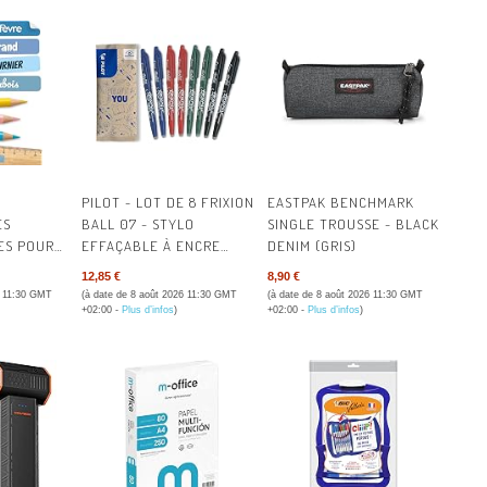
SCANNERS
CARTES DE V
VATTENFALL
STOCKAGE DE DONNÉES
CAHIERS
SOWEE
TABLETTES
CLASSEMEN
TOTALENERGIES
TÉLÉPHONIE
COURRIER &
NI
AC
COMMUNICA
LEK
TÉ
PILOT - LOT DE 8 FRIXION
EASTPAK BENCHMARK
ES
BALL 07 - STYLO
SINGLE TROUSSE - BLACK
ES POUR
EFFAÇABLE À ENCRE
DENIM (GRIS)
CRÉATION –
TÉ
QUETTES
THERMOSENSIBLE -
12,85 €
8,90 €
CRAYONS
STYLO ROLLER
6 11:30 GMT
(à date de 8 août 2026 11:30 GMT
(à date de 8 août 2026 11:30 GMT
COFFRES-F
T
COLAIRE -
RECHARGEABLE - 2
+02:00 -
Plus d’infos
)
+02:00 -
Plus d’infos
)
L'EAU -
BLEUS, 2 ROUGES, 2
ÉCRITURE
TÉ
VERTS, 2 NOIRS - POINTE
MOYENNE
ENVELOPPE
ÉTIQUETTES