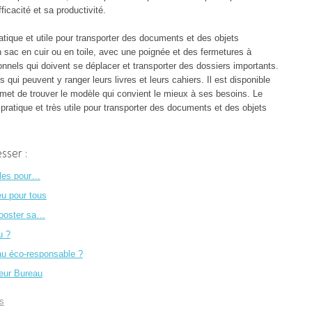
icacité et sa productivité.
tique et utile pour transporter des documents et des objets
n sac en cuir ou en toile, avec une poignée et des fermetures à
sionnels qui doivent se déplacer et transporter des dossiers importants.
s qui peuvent y ranger leurs livres et leurs cahiers. Il est disponible
ermet de trouver le modèle qui convient le mieux à ses besoins. Le
ratique et très utile pour transporter des documents et des objets
sser :
ôles pour…
jeu pour tous
booster sa…
u ?
au éco-responsable ?
eur Bureau
s