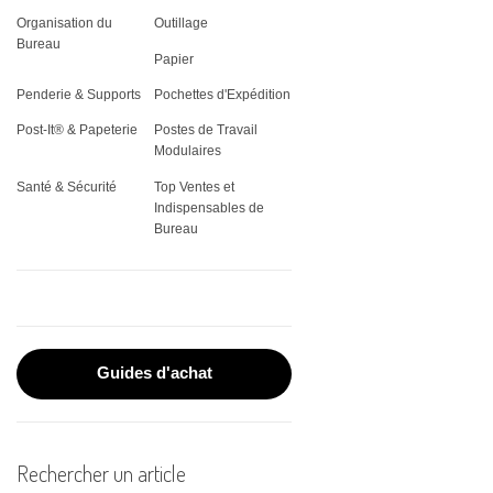
THERMIQUE
VITRINES
Organisation du
Outillage
REGISTRES
CLASSEMENT
JARDIN
PLATEAUX DE SERVICE
ÉQUIPEMENT &
ÉTIQUETTES SPÉCIALES
Bureau
ADMINISTRATIFS
VÊTEMENTS DE TRAVAIL
FAX & CONSOMMABLES
Papier
CORBEILLE À COURRIER
OUTILLAGE
STOCKAGE ALIMENTAIRE
PLAQUES DE PORTES
Penderie & Supports
Pochettes d'Expédition
POST-IT®
ÉLECTROPORTATIF
PROTECTION INCENDIE
IMPRIMANTES
PORTE-DOCUMENTS
VAISSELLE
Post-It® & Papeterie
Postes de Travail
RUBANS POUR
Modulaires
TORCHES
MATÉRIEL DE PROJECTION
ÉTIQUETEUSES
PORTE-REVUES
Santé & Sécurité
Top Ventes et
TROUSSES PREMIERS
Indispensables de
PLASTIFICATION DE
RANGEMENT CLASSEUR
Bureau
SECOURS
DOCUMENTS
PLANNINGS MURAUX
RELIURE
SOUS-MAINS
ROULEAUX DE PAPIER
Guides d'achat
SCANNERS
Rechercher un article