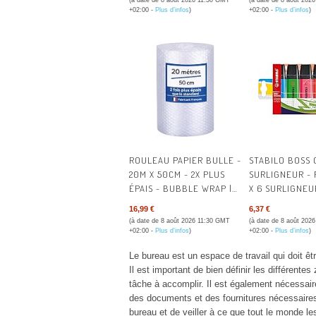
(à date de 8 août 2026 11:30 GMT
(à date de 8 août 202
ASSORTIES, POCHETTE
TRIANGULAIRE 
+02:00 -
Plus d’infos
)
+02:00 -
Plus d’infos
)
DE 5
CRAYONS EN B
CERTIFIÉ 100%
ROULEAU PAPIER BULLE -
STABILO BOSS 
20M X 50CM - 2X PLUS
SURLIGNEUR -
ÉPAIS - BUBBLE WRAP |
X 6 SURLIGNEU
FABRICANT FRANÇAIS -
COLORIS ASSOR
16,99 €
6,37 €
IDÉAL EMBALLAGE
DE 6
(à date de 8 août 2026 11:30 GMT
(à date de 8 août 202
DÉMÉNAGEMENT ET
+02:00 -
Plus d’infos
)
+02:00 -
Plus d’infos
)
EXPÉDITION COLIS -
Le bureau est un espace de travail qui doit êt
PAPIER BULLE ÉPAISSEUR
Il est important de bien définir les différente
RENFORCÉE
tâche à accomplir. Il est également nécessaire
des documents et des fournitures nécessaires. I
bureau et de veiller à ce que tout le monde les