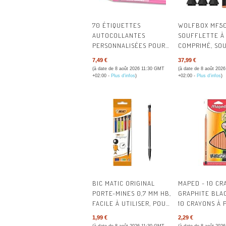
70 ÉTIQUETTES
WOLFBOX MF5
AUTOCOLLANTES
SOUFFLETTE À 
PERSONNALISÉES POUR
COMPRIMÉ, SO
FOURNITURES SCOLAIRES
PC 110 000 TR/
7,49 €
37,99 €
| RÉSISTANT À L'EAU ET
VITESSES RÉGL
(à date de 8 août 2026 11:30 GMT
(à date de 8 août 202
AU LAVE-VAISSELLE
DÉPOUSSIÉRAN
+02:00 -
Plus d’infos
)
+02:00 -
Plus d’infos
)
PUISSANCE, PO
CLAVIER, VOITU
MAISON
BIC MATIC ORIGINAL
MAPED - 10 CR
PORTE-MINES 0,7 MM HB,
GRAPHITE BLAC
FACILE À UTILISER, POUR
10 CRAYONS À 
L'ECOLE, AU BUREAU OU
EMBOUT PEINT
1,99 €
2,29 €
À LA MAISON - COULEURS
ERGONOMIQUE