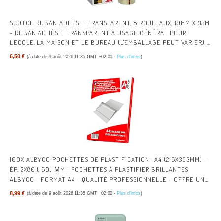
SCOTCH RUBAN ADHÉSIF TRANSPARENT, 8 ROULEAUX, 19MM X 33M
- RUBAN ADHÉSIF TRANSPARENT À USAGE GÉNÉRAL POUR
L'ECOLE, LA MAISON ET LE BUREAU (L'EMBALLAGE PEUT VARIER) |
RUBAN ADHÉSIF MULTI-USAGES TRANSPARENT POUR L’ÉCOLE, LA
6,50 €
(à date de 9 août 2026 11:35 GMT +02:00 -
Plus d’infos
)
MAISON, LE BUREAU ; AISÉ À UTILISER, POUR EMBALLER, FERMER
ET RÉPARER
100X ALBYCO POCHETTES DE PLASTIFICATION -A4 (216X303MM) -
ÉP. 2X80 (160) ΜM | POCHETTES À PLASTIFIER BRILLANTES
ALBYCO - FORMAT A4 - QUALITÉ PROFESSIONNELLE - OFFRE UNE
PROTECTION DURABLE.
8,99 €
(à date de 9 août 2026 11:35 GMT +02:00 -
Plus d’infos
)