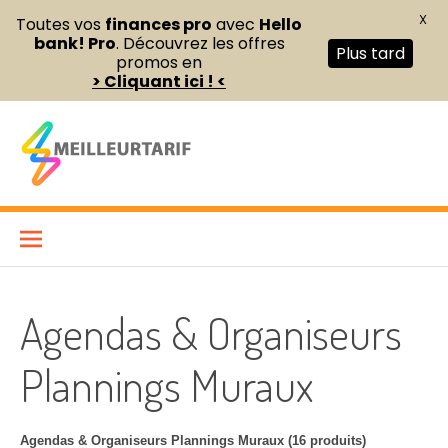
X
Toutes vos
finances pro
avec
Hello
bank! Pro
. Découvrez les offres
Plus tard
promos en
> Cliquant ici ! <
Aller
au
contenu
Meilleur Tarif
COMPARATEUR DE FOURNITURES DE BUREAU ET D’ÉQUIPEMENTS
PROFESSIONNELS POUR ENTREPRISES ET INDÉPENDANTS
Agendas & Organiseurs
Plannings Muraux
Agendas & Organiseurs Plannings Muraux (16 produits)