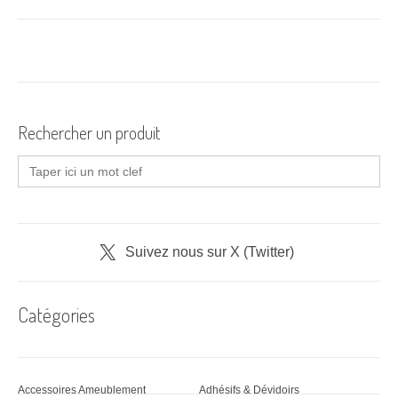
a
v
i
g
a
Rechercher un produit
t
Search
for:
i
o
n
Suivez nous sur X (Twitter)
d
Catégories
'
a
r
Accessoires Ameublement
Adhésifs & Dévidoirs