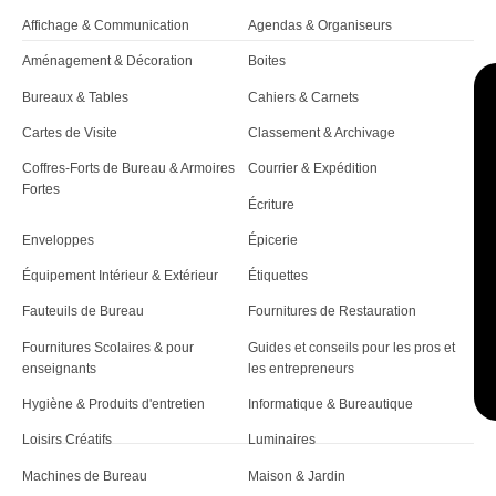
t
Affichage & Communication
Agendas & Organiseurs
i
Aménagement & Décoration
Boites
c
Bureaux & Tables
Cahiers & Carnets
Cartes de Visite
Classement & Archivage
l
Coffres-Forts de Bureau & Armoires
Courrier & Expédition
e
Fortes
Écriture
Enveloppes
Épicerie
Équipement Intérieur & Extérieur
Étiquettes
Fauteuils de Bureau
Fournitures de Restauration
Fournitures Scolaires & pour
Guides et conseils pour les pros et
enseignants
les entrepreneurs
Hygiène & Produits d'entretien
Informatique & Bureautique
Loisirs Créatifs
Luminaires
Machines de Bureau
Maison & Jardin