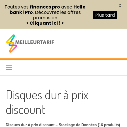
X
Toutes vos
finances pro
avec
Hello
bank! Pro
. Découvrez les offres
Plus tard
promos en
> Cliquant ici ! <
Aller
au
contenu
Meilleur Tarif
COMPARATEUR DE FOURNITURES DE BUREAU ET D’ÉQUIPEMENTS
PROFESSIONNELS POUR ENTREPRISES ET INDÉPENDANTS
Disques dur à prix
discount
Disques dur à prix discount – Stockage de Données (16 produits)