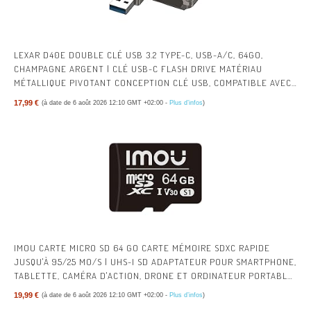
LEXAR D40E DOUBLE CLÉ USB 3.2 TYPE-C, USB-A/C, 64GO,
CHAMPAGNE ARGENT | CLÉ USB-C FLASH DRIVE MATÉRIAU
MÉTALLIQUE PIVOTANT CONCEPTION CLÉ USB, COMPATIBLE AVEC
L'IPHONE 17
17,99 €
(à date de 6 août 2026 12:10 GMT +02:00 -
Plus d’infos
)
IMOU CARTE MICRO SD 64 GO CARTE MÉMOIRE SDXC RAPIDE
JUSQU'À 95/25 MO/S | UHS-I SD ADAPTATEUR POUR SMARTPHONE,
TABLETTE, CAMÉRA D'ACTION, DRONE ET ORDINATEUR PORTABLE,
CAMÉRA DE SURVEILLANCE
19,99 €
(à date de 6 août 2026 12:10 GMT +02:00 -
Plus d’infos
)