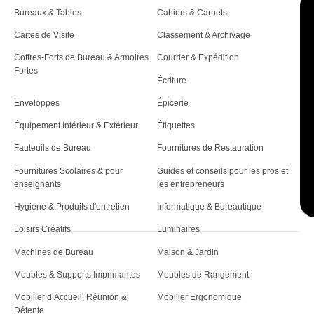
c
Bureaux & Tables
Cahiers & Carnets
Cartes de Visite
Classement & Archivage
l
Coffres-Forts de Bureau & Armoires
Courrier & Expédition
e
Fortes
Écriture
Enveloppes
Épicerie
Équipement Intérieur & Extérieur
Étiquettes
Fauteuils de Bureau
Fournitures de Restauration
Fournitures Scolaires & pour
Guides et conseils pour les pros et
enseignants
les entrepreneurs
Hygiène & Produits d'entretien
Informatique & Bureautique
Loisirs Créatifs
Luminaires
Machines de Bureau
Maison & Jardin
Meubles & Supports Imprimantes
Meubles de Rangement
Mobilier d‘Accueil, Réunion &
Mobilier Ergonomique
Détente