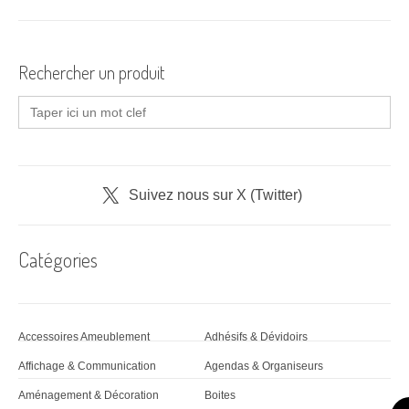
i
g
a
Rechercher un produit
t
Search
for:
i
o
n
Suivez nous sur X (Twitter)
d
Catégories
'
a
r
Accessoires Ameublement
Adhésifs & Dévidoirs
t
Affichage & Communication
Agendas & Organiseurs
i
Aménagement & Décoration
Boites