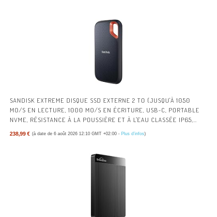
SANDISK EXTREME DISQUE SSD EXTERNE 2 TO (JUSQU'À 1050
MO/S EN LECTURE, 1000 MO/S EN ÉCRITURE, USB-C, PORTABLE
NVME, RÉSISTANCE À LA POUSSIÈRE ET À L'EAU CLASSÉE IP65,
MOUSQUETON PRATIQUE) NOIR | NVME SSD, SSD EXTERNE, IP65
238,99 €
(à date de 6 août 2026 12:10 GMT +02:00 -
Plus d’infos
)
RÉSISTANT À LA POUSSIÈRE ET À L'EAU, BOUCLE MOUSQUETON,
USB-C, LIBÉRER DE L'ESPACE, NOIR