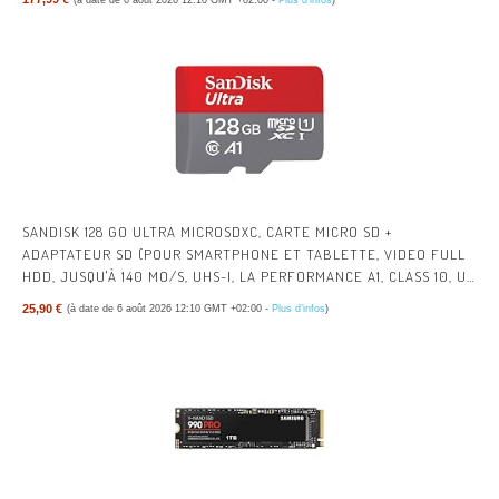
SANDISK 128 GO ULTRA MICROSDXC, CARTE MICRO SD +
ADAPTATEUR SD (POUR SMARTPHONE ET TABLETTE, VIDEO FULL
HDD, JUSQU'À 140 MO/S, UHS-I, LA PERFORMANCE A1, CLASS 10, U1)
| ADAPTATEUR INCLUS, JUSQU'À 140 MO/S, UHS-I, U1, CLASSE 10, A1,
25,90 €
(à date de 6 août 2026 12:10 GMT +02:00 -
Plus d’infos
)
VIDÉO FULL HD