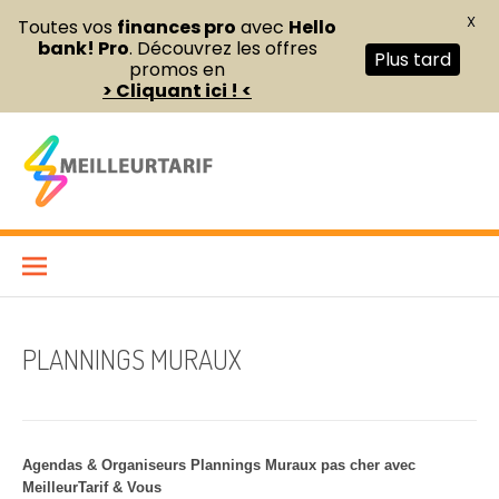
X
Toutes vos
finances pro
avec
Hello
bank! Pro
. Découvrez les offres
Plus tard
promos en
> Cliquant ici ! <
Aller
au
contenu
Meilleur Tarif
COMPARATEUR DE FOURNITURES DE BUREAU ET D’ÉQUIPEMENTS
PROFESSIONNELS POUR ENTREPRISES ET INDÉPENDANTS
PLANNINGS MURAUX
Agendas & Organiseurs Plannings Muraux pas cher avec
MeilleurTarif & Vous