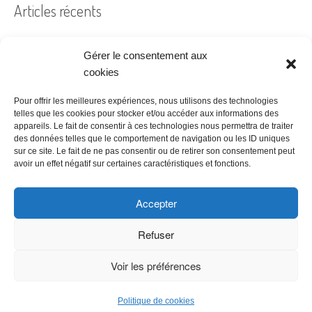
Articles récents
Gérer le consentement aux
Filtre à air encrassé au bureau : le guide pratique
cookies
Prêt à coudre
Pour offrir les meilleures expériences, nous utilisons des technologies
telles que les cookies pour stocker et/ou accéder aux informations des
Acheter ses bureaux, faut-il encore y penser ?
appareils. Le fait de consentir à ces technologies nous permettra de traiter
des données telles que le comportement de navigation ou les ID uniques
Les étapes à suivre pour la création d’une entreprise
sur ce site. Le fait de ne pas consentir ou de retirer son consentement peut
Bien choisir son logiciel de comptabilité
avoir un effet négatif sur certaines caractéristiques et fonctions.
Accepter
Refuser
Voir les préférences
Copyright © 2026 Meilleur Tarif -
Politique de confidentialité
|
CGU &
Mentions légales
|
Affiliate Disclosure
Politique de cookies