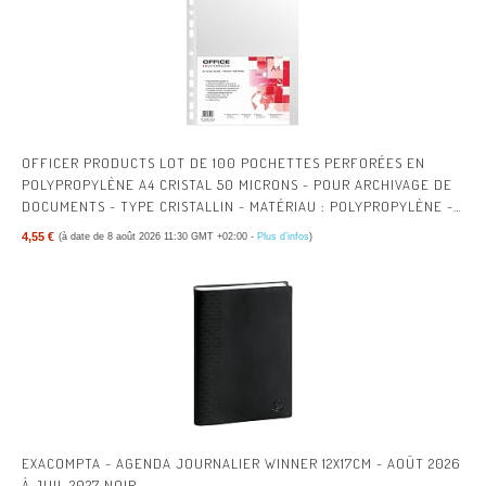
OFFICER PRODUCTS LOT DE 100 POCHETTES PERFORÉES EN
POLYPROPYLÈNE A4 CRISTAL 50 MICRONS - POUR ARCHIVAGE DE
DOCUMENTS - TYPE CRISTALLIN - MATÉRIAU : POLYPROPYLÈNE -
COULEUR : TRANSPARENT
4,55 €
(à date de 8 août 2026 11:30 GMT +02:00 -
Plus d’infos
)
EXACOMPTA - AGENDA JOURNALIER WINNER 12X17CM - AOÛT 2026
À JUIL 2027 NOIR