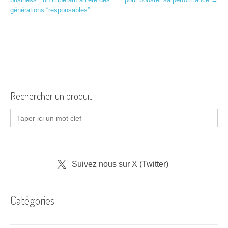
a
générations “responsables”
v
i
g
a
Rechercher un produit
t
Search
i
for:
o
n
Suivez nous sur X (Twitter)
d
'
Catégories
a