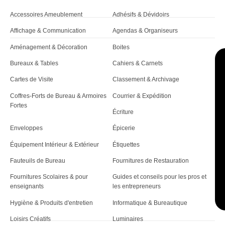
r
Accessoires Ameublement
Adhésifs & Dévidoirs
t
Affichage & Communication
Agendas & Organiseurs
i
Aménagement & Décoration
Boites
c
Bureaux & Tables
Cahiers & Carnets
l
Cartes de Visite
Classement & Archivage
e
Coffres-Forts de Bureau & Armoires
Courrier & Expédition
Fortes
Écriture
Enveloppes
Épicerie
Équipement Intérieur & Extérieur
Étiquettes
Fauteuils de Bureau
Fournitures de Restauration
Fournitures Scolaires & pour
Guides et conseils pour les pros et
enseignants
les entrepreneurs
Hygiène & Produits d'entretien
Informatique & Bureautique
Loisirs Créatifs
Luminaires