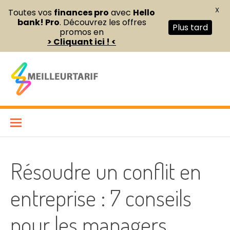
X
Toutes vos
finances pro
avec
Hello
bank! Pro
. Découvrez les offres
Plus tard
promos en
> Cliquant ici ! <
Aller
au
contenu
Meilleur Tarif
COMPARATEUR DE FOURNITURES DE BUREAU ET D’ÉQUIPEMENTS
PROFESSIONNELS POUR ENTREPRISES ET INDÉPENDANTS
Résoudre un conflit en
entreprise : 7 conseils
pour les managers