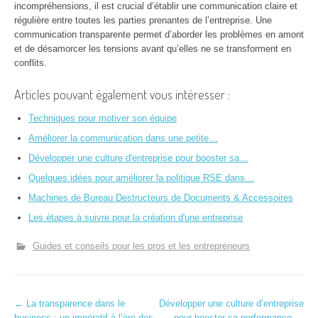
incompréhensions, il est crucial d’établir une communication claire et
régulière entre toutes les parties prenantes de l’entreprise. Une
communication transparente permet d’aborder les problèmes en amont
et de désamorcer les tensions avant qu’elles ne se transforment en
conflits.
Articles pouvant également vous intéresser :
Techniques pour motiver son équipe
Améliorer la communication dans une petite…
Développer une culture d'entreprise pour booster sa…
Quelques idées pour améliorer la politique RSE dans…
Machines de Bureau Destructeurs de Documents & Accessoires
Les étapes à suivre pour la création d'une entreprise
Guides et conseils pour les pros et les entrepreneurs
N
←
La transparence dans le
Développer une culture d’entreprise
business : un impératif à l’ère des
pour booster sa performance
→