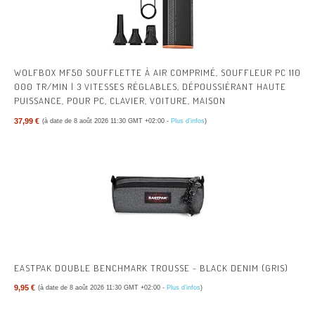
WOLFBOX MF50 SOUFFLETTE À AIR COMPRIMÉ, SOUFFLEUR PC 110
000 TR/MIN | 3 VITESSES RÉGLABLES, DÉPOUSSIÉRANT HAUTE
PUISSANCE, POUR PC, CLAVIER, VOITURE, MAISON
37,99 €
(à date de 8 août 2026 11:30 GMT +02:00 -
Plus d’infos
)
EASTPAK DOUBLE BENCHMARK TROUSSE - BLACK DENIM (GRIS)
9,95 €
(à date de 8 août 2026 11:30 GMT +02:00 -
Plus d’infos
)