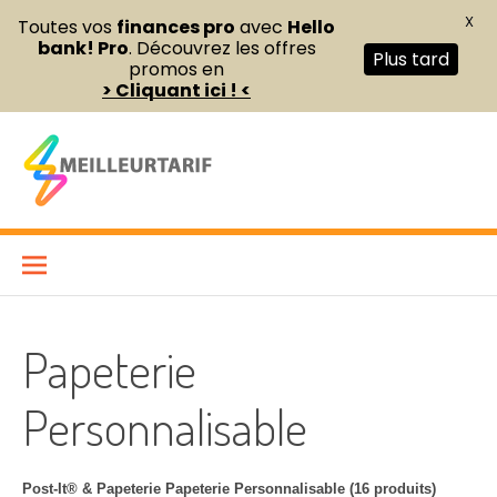
X
Toutes vos
finances pro
avec
Hello
bank! Pro
. Découvrez les offres
Plus tard
promos en
> Cliquant ici ! <
Aller
au
contenu
Meilleur Tarif
COMPARATEUR DE FOURNITURES DE BUREAU ET D’ÉQUIPEMENTS
PROFESSIONNELS POUR ENTREPRISES ET INDÉPENDANTS
Papeterie
Personnalisable
Post-It® & Papeterie Papeterie Personnalisable (16 produits)