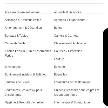
a
r
Accessoires Ameublement
Adhésifs & Dévidoirs
t
Affichage & Communication
Agendas & Organiseurs
i
Aménagement & Décoration
Boites
c
Bureaux & Tables
Cahiers & Carnets
Cartes de Visite
Classement & Archivage
l
Coffres-Forts de Bureau & Armoires
Courrier & Expédition
e
Fortes
Écriture
Enveloppes
Épicerie
Équipement Intérieur & Extérieur
Étiquettes
Fauteuils de Bureau
Fournitures de Restauration
Fournitures Scolaires & pour
Guides et conseils pour les pros et
enseignants
les entrepreneurs
Hygiène & Produits d'entretien
Informatique & Bureautique