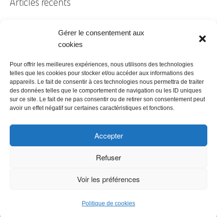
Articles récents
Gérer le consentement aux
Filtre à air encrassé au bureau : le guide pratique
cookies
Prêt à coudre
Pour offrir les meilleures expériences, nous utilisons des technologies
telles que les cookies pour stocker et/ou accéder aux informations des
Acheter ses bureaux, faut-il encore y penser ?
appareils. Le fait de consentir à ces technologies nous permettra de traiter
des données telles que le comportement de navigation ou les ID uniques
Les étapes à suivre pour la création d’une entreprise
sur ce site. Le fait de ne pas consentir ou de retirer son consentement peut
Bien choisir son logiciel de comptabilité
avoir un effet négatif sur certaines caractéristiques et fonctions.
Accepter
Refuser
Voir les préférences
Copyright © 2026 Meilleur Tarif -
Politique de confidentialité
|
CGU &
Mentions légales
|
Affiliate Disclosure
Politique de cookies