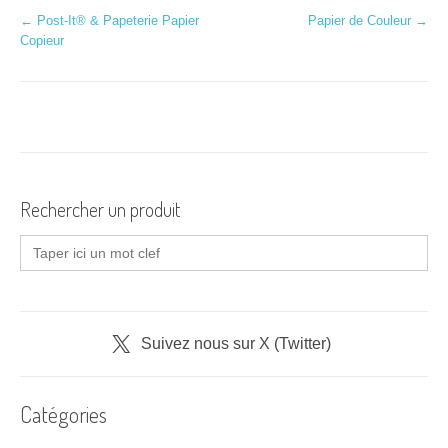
N
←
Post-It® & Papeterie Papier
Papier de Couleur
→
Copieur
a
v
i
g
a
Rechercher un produit
t
Search
for:
i
o
n
Suivez nous sur X (Twitter)
d
Catégories
'