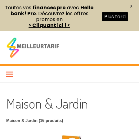
X
Toutes vos
finances pro
avec
Hello
bank! Pro
. Découvrez les offres
Plus tard
promos en
> Cliquant ici ! <
Aller
au
contenu
Meilleur Tarif
COMPARATEUR DE FOURNITURES DE BUREAU ET D’ÉQUIPEMENTS
PROFESSIONNELS POUR ENTREPRISES ET INDÉPENDANTS
Maison & Jardin
Maison & Jardin (16 produits)