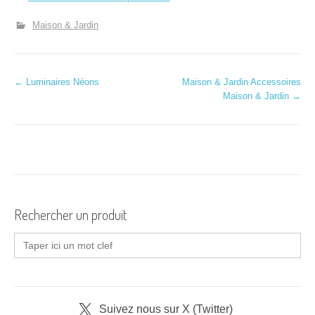
Maison & Jardin
N
←
Luminaires Néons
Maison & Jardin Accessoires
Maison & Jardin
→
a
v
i
g
a
Rechercher un produit
t
Search
for:
i
o
Suivez nous sur X (Twitter)