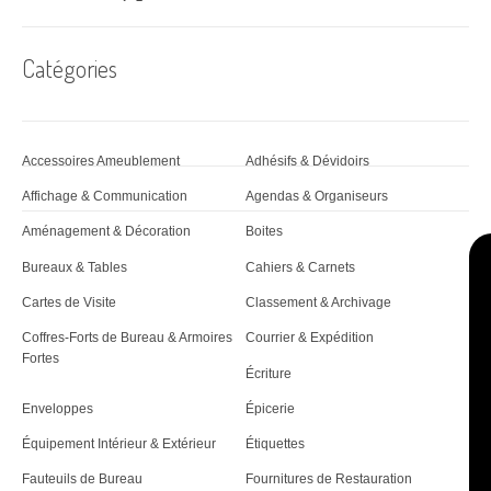
n
d
Catégories
'
a
r
Accessoires Ameublement
Adhésifs & Dévidoirs
t
Affichage & Communication
Agendas & Organiseurs
i
Aménagement & Décoration
Boites
c
Bureaux & Tables
Cahiers & Carnets
Cartes de Visite
Classement & Archivage
l
Coffres-Forts de Bureau & Armoires
Courrier & Expédition
e
Fortes
Écriture
Enveloppes
Épicerie
Équipement Intérieur & Extérieur
Étiquettes
Fauteuils de Bureau
Fournitures de Restauration