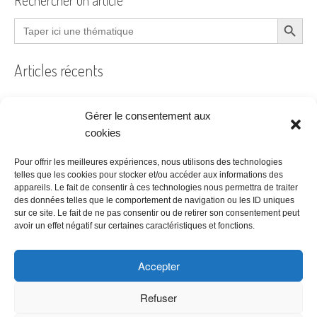
Search Button
Search
for:
Articles récents
Gérer le consentement aux
Filtre à air encrassé au bureau : le guide pratique
cookies
Prêt à coudre
Pour offrir les meilleures expériences, nous utilisons des technologies
telles que les cookies pour stocker et/ou accéder aux informations des
Acheter ses bureaux, faut-il encore y penser ?
appareils. Le fait de consentir à ces technologies nous permettra de traiter
des données telles que le comportement de navigation ou les ID uniques
Les étapes à suivre pour la création d’une entreprise
sur ce site. Le fait de ne pas consentir ou de retirer son consentement peut
Bien choisir son logiciel de comptabilité
avoir un effet négatif sur certaines caractéristiques et fonctions.
Accepter
Refuser