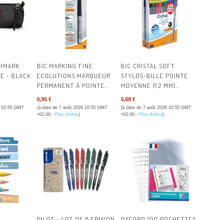
SCANNERS
CARTES DE V
VATTENFALL
STOCKAGE DE DONNÉES
CAHIERS
SOWEE
TABLETTES
CLASSEMEN
TOTALENERGIES
CHMARK
BIC MARKING FINE
BIC CRISTAL SOFT
TÉLÉPHONIE
COURRIER &
NI
AC
E - BLACK
ECOLUTIONS MARQUEUR
STYLOS-BILLE POINTE
PERMANENT À POINTE
MOYENNE (1,2 MM)
COMMUNICA
LEK
TÉ
CONIQUE FINE - NOIR,
ÉDITION SPÉCIALE -
0,95 €
5,68 €
BLISTER DE 1
COULEURS D’ENCRE
6 10:55 GMT
(à date de 7 août 2026 10:55 GMT
(à date de 7 août 2026 10:55 GMT
CRÉATION –
TÉ
ASSORTIES, PACK DE 20
+02:00 -
Plus d’infos
)
+02:00 -
Plus d’infos
)
COFFRES-F
T
ÉCRITURE
TÉ
ENVELOPPE
ÉTIQUETTES
PILOT - LOT DE 8 FRIXION
OXFORD 100 POCHETTES