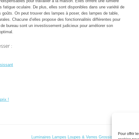
ispensables pour travailler à la maison. Elles offrent une lumière
s fatigue oculaire. De plus, elles sont disponibles dans une variété de
es goûts. On peut trouver des lampes à poser, des lampes de table,
ales. Chacune d’elles propose des fonctionnalités différentes pour
de bureau sont un investissement judicieux pour améliorer son
optimal.
sser :
sissant
prix !
Pour offrir 
Luminaires Lampes Loupes & Verres Grossissant
→