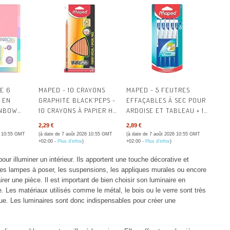
E |
UNIVERSELLE + CRAYON -
LIPSE
DÈS 10 ANS
E 6
MAPED - 10 CRAYONS
MAPED - 5 FEUTRES
 EN
GRAPHITE BLACK’PEPS -
EFFAÇABLES À SEC POUR
INBOW
10 CRAYONS À PAPIER HB
ARDOISE ET TABLEAU + 1
 FORMAT
EMBOUT PEINT -
CHIFFONNETTE
2,29 €
2,89 €
- POUR
ERGONOMIQUE ET
6 10:55 GMT
(à date de 7 août 2026 10:55 GMT
(à date de 7 août 2026 10:55 GMT
AXI
TRIANGULAIRE -
+02:00 -
Plus d’infos
)
+02:00 -
Plus d’infos
)
ASSEUR À
CRAYONS EN BOIS
ur illuminer un intérieur. Ils apportent une touche décorative et
RIS PASTEL
CERTIFIÉ 100% FSC
 Les lampes à poser, les suspensions, les appliques murales ou encore
irer une pièce. Il est important de bien choisir son luminaire en
ée. Les matériaux utilisés comme le métal, le bois ou le verre sont très
ique. Les luminaires sont donc indispensables pour créer une