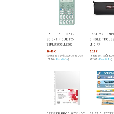
AVIS 
AVIS 
AVIS 
CASIO CALCULATRICE
EASTPAK BEN
AVIS E
SCIENTIFIQUE FX-
SINGLE TROUSS
92PLUSCOLLEGE
(NOIR)
AVIS I
18,46 €
8,29 €
(à date de 7 août 2026 10:55 GMT
(à date de 7 août 202
+02:00 -
Plus d’infos
)
+02:00 -
Plus d’infos
)
OFFICER PRODUCTS LOT
75 ÉTIQUETTES