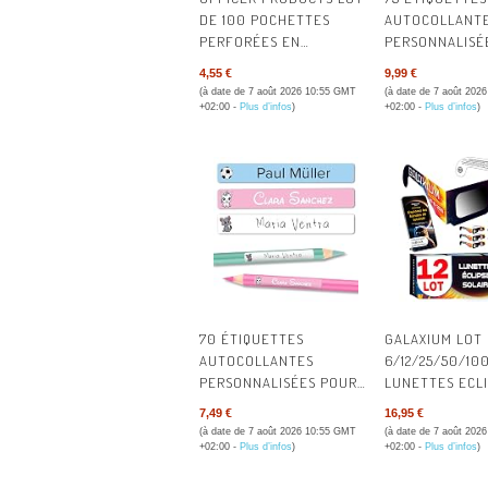
DE 100 POCHETTES
AUTOCOLLANT
PERFORÉES EN
PERSONNALISÉ
POLYPROPYLÈNE A4
L'ÉCOLE - ÉTI
4,55 €
9,99 €
CRISTAL 50 MICRONS -
PRÉNOM POUR 
(à date de 7 août 2026 10:55 GMT
(à date de 7 août 202
POUR ARCHIVAGE DE
ET MATÉRIEL S
+02:00 -
Plus d’infos
)
+02:00 -
Plus d’infos
)
DOCUMENTS - TYPE
RÉSISTANTES À 
CRISTALLIN - MATÉRIAU :
BLEU
POLYPROPYLÈNE -
COULEUR : TRANSPARENT
70 ÉTIQUETTES
GALAXIUM LOT
AUTOCOLLANTES
6/12/25/50/10
PERSONNALISÉES POUR
LUNETTES ECL
FOURNITURES SCOLAIRES
SOLAIRE 2026 IS
7,49 €
16,95 €
| RÉSISTANT À L'EAU ET
CERTIFIÉES | 
(à date de 7 août 2026 10:55 GMT
(à date de 7 août 202
AU LAVE-VAISSELLE
POUR ECLIPSE 
+02:00 -
Plus d’infos
)
+02:00 -
Plus d’infos
)
LUNETTES PRO