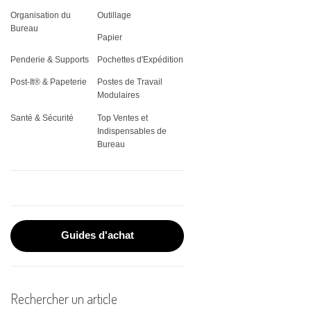
THERMIQUE
VITRINES
Organisation du
Outillage
REGISTRES
CLASSEMENT
JARDIN
PLATEAUX DE SERVICE
ÉQUIPEMENT &
ÉTIQUETTES SPÉCIALES
Bureau
ADMINISTRATIFS
VÊTEMENTS DE TRAVAIL
FAX & CONSOMMABLES
Papier
CORBEILLE À COURRIER
OUTILLAGE
STOCKAGE ALIMENTAIRE
PLAQUES DE PORTES
Penderie & Supports
Pochettes d'Expédition
POST-IT®
ÉLECTROPORTATIF
PROTECTION INCENDIE
IMPRIMANTES
PORTE-DOCUMENTS
VAISSELLE
Post-It® & Papeterie
Postes de Travail
RUBANS POUR
Modulaires
TORCHES
MATÉRIEL DE PROJECTION
ÉTIQUETEUSES
PORTE-REVUES
Santé & Sécurité
Top Ventes et
TROUSSES PREMIERS
Indispensables de
PLASTIFICATION DE
RANGEMENT CLASSEUR
Bureau
SECOURS
DOCUMENTS
PLANNINGS MURAUX
RELIURE
SOUS-MAINS
ROULEAUX DE PAPIER
Guides d'achat
SCANNERS
Rechercher un article