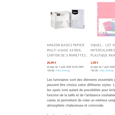
ECLIPSE SOLAIR
LUNETTES D'EC
SOLAIRE
AMAZON BASICS PAPIER
VIQUEL - LOT D
MULTI-USAGE A4 80G,
INTERCALAIRES
CARTON DE 5 RAMETTES
PLASTIQUE RA
DE 500 FEUILLES
PASTEL - MAXI
26,99 €
1,09 €
(24,5X30,5CM) 
(à date de 7 août 2026 10:55 GMT
(à date de 7 août 202
CLASSEUR A4 M
+02:00 -
Plus d’infos
)
+02:00 -
Plus d’infos
)
FORMAT OU CL
Les luminaires sont des éléments essentiels po
LEVIER - COLO
peuvent être choisis selon différents styles.
les spots sont autant de possibilités pour écla
fonction de la taille et de l’ambiance souhait
variés et permettent de créer un intérieur un
atmosphère chaleureuse et conviviale.