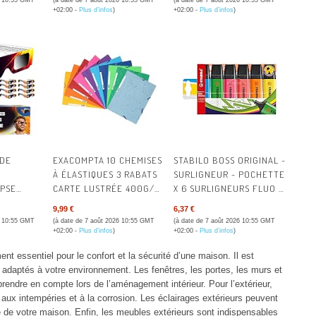
6 10:55 GMT
(à date de 7 août 2026 10:55 GMT
(à date de 7 août 2026 10:55 GMT
+02:00 -
Plus d’infos
)
+02:00 -
Plus d’infos
)
 DE
EXACOMPTA 10 CHEMISES
STABILO BOSS ORIGINAL -
0
À ÉLASTIQUES 3 RABATS
SURLIGNEUR - POCHETTE
IPSE
CARTE LUSTRÉE 400G/M²
X 6 SURLIGNEURS FLUO -
O 12312-2
ASSORTIES
COLORIS ASSORTIS | LOT
9,99 €
6,37 €
LUNETTE
DE 6
6 10:55 GMT
(à date de 7 août 2026 10:55 GMT
(à date de 7 août 2026 10:55 GMT
SOLAIRE |
+02:00 -
Plus d’infos
)
+02:00 -
Plus d’infos
)
TECTION
ent essentiel pour le confort et la sécurité d’une maison. Il est
E |
t adaptés à votre environnement. Les fenêtres, les portes, les murs et
LIPSE
rendre en compte lors de l’aménagement intérieur. Pour l’extérieur,
aux intempéries et à la corrosion. Les éclairages extérieurs peuvent
ue de votre maison. Enfin, les meubles extérieurs sont indispensables