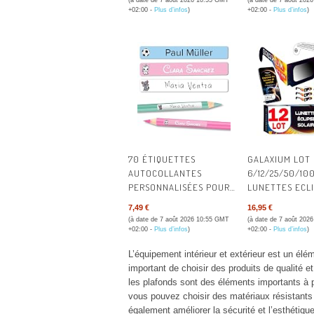
(à date de 7 août 2026 10:55 GMT
(à date de 7 août 202
+02:00 -
Plus d’infos
)
+02:00 -
Plus d’infos
)
70 ÉTIQUETTES
GALAXIUM LOT
AUTOCOLLANTES
6/12/25/50/10
PERSONNALISÉES POUR
LUNETTES ECL
FOURNITURES SCOLAIRES
SOLAIRE 2026 IS
7,49 €
16,95 €
| RÉSISTANT À L'EAU ET
CERTIFIÉES | 
(à date de 7 août 2026 10:55 GMT
(à date de 7 août 202
AU LAVE-VAISSELLE
POUR ECLIPSE 
+02:00 -
Plus d’infos
)
+02:00 -
Plus d’infos
)
LUNETTES PRO
L’équipement intérieur et extérieur est un élém
ECLIPSE SOLAIR
important de choisir des produits de qualité e
LUNETTES D'EC
les plafonds sont des éléments importants à p
SOLAIRE
vous pouvez choisir des matériaux résistants 
également améliorer la sécurité et l’esthétiq