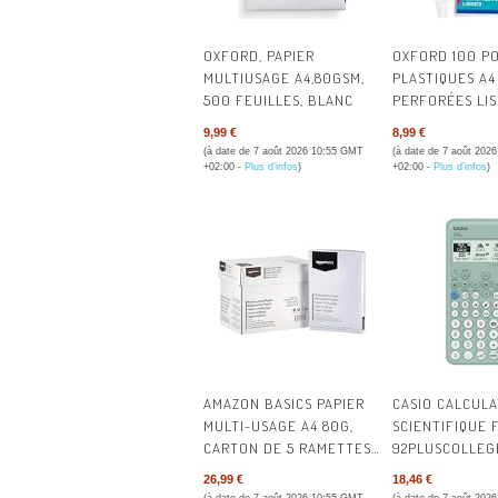
OXFORD, PAPIER
OXFORD 100 P
MULTIUSAGE A4,80GSM,
PLASTIQUES A4
500 FEUILLES, BLANC
PERFORÉES LI
USAGE RÉGULI
9,99 €
8,99 €
(à date de 7 août 2026 10:55 GMT
(à date de 7 août 202
+02:00 -
Plus d’infos
)
+02:00 -
Plus d’infos
)
AMAZON BASICS PAPIER
CASIO CALCULA
MULTI-USAGE A4 80G,
SCIENTIFIQUE 
CARTON DE 5 RAMETTES
92PLUSCOLLEG
DE 500 FEUILLES
26,99 €
18,46 €