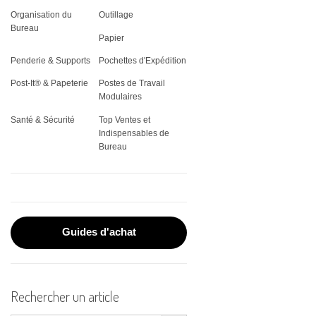
THERMIQUE
VITRINES
Organisation du
Outillage
REGISTRES
CLASSEMENT
JARDIN
PLATEAUX DE SERVICE
ÉQUIPEMENT &
ÉTIQUETTES SPÉCIALES
Bureau
ADMINISTRATIFS
VÊTEMENTS DE TRAVAIL
FAX & CONSOMMABLES
Papier
CORBEILLE À COURRIER
OUTILLAGE
STOCKAGE ALIMENTAIRE
PLAQUES DE PORTES
Penderie & Supports
Pochettes d'Expédition
POST-IT®
ÉLECTROPORTATIF
PROTECTION INCENDIE
IMPRIMANTES
PORTE-DOCUMENTS
VAISSELLE
Post-It® & Papeterie
Postes de Travail
RUBANS POUR
Modulaires
TORCHES
MATÉRIEL DE PROJECTION
ÉTIQUETEUSES
PORTE-REVUES
Santé & Sécurité
Top Ventes et
TROUSSES PREMIERS
Indispensables de
PLASTIFICATION DE
RANGEMENT CLASSEUR
Bureau
SECOURS
DOCUMENTS
PLANNINGS MURAUX
RELIURE
SOUS-MAINS
ROULEAUX DE PAPIER
Guides d'achat
SCANNERS
Rechercher un article
Search Button