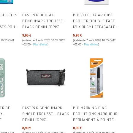
ÉPICERIE
OCHETTES
EASTPAK DOUBLE
BIC VELLEDA ARDOISE
FOURNITURE
BENCHMARK TROUSSE -
ECOLIER DOUBLE FACE
SSES POUR
BLACK DENIM (GRIS)
(21 X 31 CM) EFFAÇABLE À
HYGIÈNE & 
ER
SEC AVEC 8 FEUTRES
9,95 €
5,95 €
EFFAÇABLES À SEC ET
6 10:55 GMT
(à date de 7 août 2026 10:55 GMT
(à date de 7 août 2026 10:55 GMT
POST-IT® &
EFFACETTE - BLEUE, LOT
+02:00 -
Plus d’infos
)
+02:00 -
Plus d’infos
)
DE 1
MACHINES 
ORGANISATI
OUTILLAGE
QUINCAILLE
TRICE
EASTPAK BENCHMARK
BIC MARKING FINE
RESTAURATI
FX-
SINGLE TROUSSE - BLACK
ECOLUTIONS MARQUEUR
E
DENIM (GRIS)
PERMANENT À POINTE
CONIQUE FINE - NOIR,
SANTÉ & SÉ
8,90 €
0,95 €
BLISTER DE 1