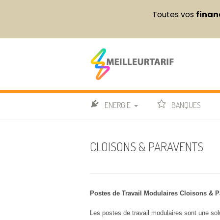
Toutes vos
finan
Aller
au
contenu
Meilleur Tarif
COMPARATEUR DE FOURNITURES DE BUREAU ET 
ENERGIE
BANQUES
OFFRES ELECTRICITÉ
CLOISONS & PARAVENTS
OFFRES GAZ
COMPA
OFFRES DUALES
GUIDE 
Postes de Travail Modulaires Cloisons & P
FOURNISSEURS
AVIS E
Les postes de travail modulaires sont une solut