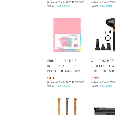
CRISTAL 50 MICRONS -
ERGONOMIQUE
(à date de 7 août 2026 10:55 GMT
(à date de 7 août 202
POUR ARCHIVAGE DE
TRIANGULAIRE 
+02:00 -
Plus d’infos
)
+02:00 -
Plus d’infos
)
DOCUMENTS - TYPE
CRAYONS EN B
CRISTALLIN - MATÉRIAU :
CERTIFIÉ 100%
POLYPROPYLÈNE -
COULEUR : TRANSPARENT
VIQUEL - LOT DE 6
WOLFBOX MF5
INTERCALAIRES EN
SOUFFLETTE À 
PLASTIQUE RAINBOW
COMPRIMÉ, SO
PASTEL - MAXI FORMAT
PC 110 000 TR/
1,09 €
37,99 €
(24,5X30,5CM) - POUR
VITESSES RÉGL
(à date de 7 août 2026 10:55 GMT
(à date de 7 août 202
CLASSEUR A4 MAXI
DÉPOUSSIÉRAN
+02:00 -
Plus d’infos
)
+02:00 -
Plus d’infos
)
FORMAT OU CLASSEUR À
PUISSANCE, PO
LEVIER - COLORIS PASTEL
CLAVIER, VOITU
MAISON