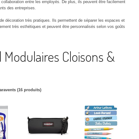
SCANNERS
CARTES DE V
VATTENFALL
 la collaboration entre les employés. De plus, ils peuvent être facilement
nts des entreprises.
STOCKAGE DE DONNÉES
CAHIERS
SOWEE
e décoration très pratiques. Ils permettent de séparer les espaces et
lement très esthétiques et peuvent être personnalisés selon vos goûts
TABLETTES
CLASSEMEN
TOTALENERGIES
TÉLÉPHONIE
COURRIER &
NI
AC
l Modulaires Cloisons &
COMMUNICA
LEK
TÉ
CRÉATION –
TÉ
COFFRES-F
T
aravents (16 produits)
ÉCRITURE
TÉ
ENVELOPPE
ÉTIQUETTES