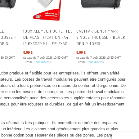
LE
100X ALBYCO POCHETTES
EASTPAK BENCHMARK
OUSSE -
DE PLASTIFICATION -A4
SINGLE TROUSSE - BLACK
GRIS)
(216X303MM) - ÉP. 2X80
DENIM (GRIS)
(160) ΜM | POCHETTES À
8,99 €
8,90 €
PLASTIFIER BRILLANTES
6 10:55 GMT
(à date de 7 août 2026 10:55 GMT
(à date de 7 août 2026 10:55 GMT
ALBYCO - FORMAT A4 -
+02:00 -
Plus d’infos
)
+02:00 -
Plus d’infos
)
QUALITÉ
ion pratique et flexible pour les entreprises. Ils offrent une variété
PROFESSIONNELLE -
isateurs. Les postes de travail modulaires peuvent être configurés pour
OFFRE UNE PROTECTION
ateurs et à leurs préférences en matière de confort et d’ergonomie. De
DURABLE.
urer selon les besoins de l’entreprise. Les postes de travail modulaires
tre personnalisés avec des accessoires supplémentaires pour répondre
conçus pour être robustes et durables, ce qui en fait un investissement
ts décoratifs très pratiques. Ils permettent de créer des espaces
à un intérieur. Les cloisons sont généralement plus grandes et plus
ne bonne option pour séparer des pièces ou des zones. Les paravents,