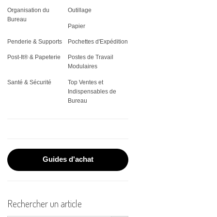
THERMIQUE
VITRINES
Organisation du
Outillage
REGISTRES
CLASSEMENT
JARDIN
PLATEAUX DE SERVICE
ÉQUIPEMENT &
ÉTIQUETTES SPÉCIALES
Bureau
ADMINISTRATIFS
VÊTEMENTS DE TRAVAIL
FAX & CONSOMMABLES
Papier
CORBEILLE À COURRIER
OUTILLAGE
STOCKAGE ALIMENTAIRE
PLAQUES DE PORTES
Penderie & Supports
Pochettes d'Expédition
POST-IT®
ÉLECTROPORTATIF
PROTECTION INCENDIE
IMPRIMANTES
PORTE-DOCUMENTS
VAISSELLE
Post-It® & Papeterie
Postes de Travail
RUBANS POUR
Modulaires
TORCHES
MATÉRIEL DE PROJECTION
ÉTIQUETEUSES
PORTE-REVUES
Santé & Sécurité
Top Ventes et
TROUSSES PREMIERS
Indispensables de
PLASTIFICATION DE
RANGEMENT CLASSEUR
Bureau
SECOURS
DOCUMENTS
PLANNINGS MURAUX
RELIURE
SOUS-MAINS
ROULEAUX DE PAPIER
Guides d'achat
SCANNERS
Rechercher un article
Search Button