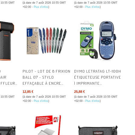
 ET
CERTIFIÉES | LUNETTE
6 10:55 GMT
(à date de 7 août 2026 10:55 GMT
(à date de 7 août 2026 10:55 GMT
-
POUR ECLIPSE SOLAIRE |
+02:00 -
Plus d’infos
)
+02:00 -
Plus d’infos
)
OIS
LUNETTES PROTECTION
 FSC
ECLIPSE SOLAIRE |
LUNETTES D'ECLIPSE
SOLAIRE
0
PILOT - LOT DE 8 FRIXION
DYMO LETRATAG LT-100H
AIR
BALL 07 - STYLO
ÉTIQUETEUSE PORTATIVE
UFFLEUR
EFFAÇABLE À ENCRE
| IMPRIMANTE
MIN | 3
THERMOSENSIBLE -
D'ÉTIQUETTES
12,85 €
25,88 €
ABLES,
STYLO ROLLER
AUTOCOLLANT
6 10:55 GMT
(à date de 7 août 2026 10:55 GMT
(à date de 7 août 2026 10:55 GMT
T HAUTE
RECHARGEABLE - 2
THERMIQUE SANS ENCRE
+02:00 -
Plus d’infos
)
+02:00 -
Plus d’infos
)
UR PC,
BLEUS, 2 ROUGES, 2
| AVEC CLAVIER ABC
RE,
VERTS, 2 NOIRS - POINTE
MOYENNE