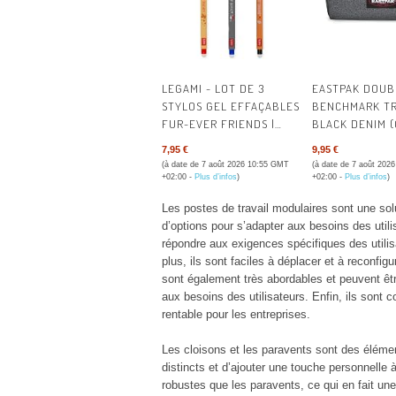
LEGAMI - LOT DE 3
EASTPAK DOUB
STYLOS GEL EFFAÇABLES
BENCHMARK TR
FUR-EVER FRIENDS |
BLACK DENIM (
STYLOS AVEC ENCRE
7,95 €
9,95 €
EFFAÇABLE
(à date de 7 août 2026 10:55 GMT
(à date de 7 août 202
THERMOSENSIBLE, NOIR,
+02:00 -
Plus d’infos
)
+02:00 -
Plus d’infos
)
BLEU, ROUGE, EFFACE
Les postes de travail modulaires sont une solut
SANS CONSOMMER LA
d’options pour s’adapter aux besoins des util
FEUILLE, POINTE 0,7 MM
répondre aux exigences spécifiques des utilis
plus, ils sont faciles à déplacer et à reconfig
sont également très abordables et peuvent ê
aux besoins des utilisateurs. Enfin, ils sont 
rentable pour les entreprises.
Les cloisons et les paravents sont des élémen
distincts et d’ajouter une touche personnelle 
robustes que les paravents, ce qui en fait u