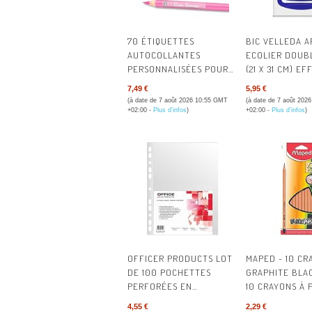
70 ÉTIQUETTES
BIC VELLEDA A
AUTOCOLLANTES
ECOLIER DOUB
PERSONNALISÉES POUR
(21 X 31 CM) E
FOURNITURES SCOLAIRES
SEC AVEC 8 FE
7,49 €
5,95 €
| RÉSISTANT À L'EAU ET
EFFAÇABLES À 
(à date de 7 août 2026 10:55 GMT
(à date de 7 août 202
AU LAVE-VAISSELLE
EFFACETTE - B
+02:00 -
Plus d’infos
)
+02:00 -
Plus d’infos
)
DE 1
OFFICER PRODUCTS LOT
MAPED - 10 CR
DE 100 POCHETTES
GRAPHITE BLAC
PERFORÉES EN
10 CRAYONS À 
POLYPROPYLÈNE A4
EMBOUT PEINT
4,55 €
2,29 €