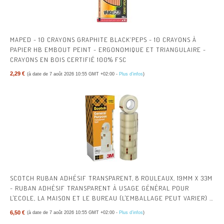
MAPED - 10 CRAYONS GRAPHITE BLACK’PEPS - 10 CRAYONS À
PAPIER HB EMBOUT PEINT - ERGONOMIQUE ET TRIANGULAIRE -
CRAYONS EN BOIS CERTIFIÉ 100% FSC
2,29 €
(à date de 7 août 2026 10:55 GMT +02:00 -
Plus d’infos
)
SCOTCH RUBAN ADHÉSIF TRANSPARENT, 8 ROULEAUX, 19MM X 33M
- RUBAN ADHÉSIF TRANSPARENT À USAGE GÉNÉRAL POUR
L'ECOLE, LA MAISON ET LE BUREAU (L'EMBALLAGE PEUT VARIER) |
RUBAN ADHÉSIF MULTI-USAGES TRANSPARENT POUR L’ÉCOLE, LA
6,50 €
(à date de 7 août 2026 10:55 GMT +02:00 -
Plus d’infos
)
MAISON, LE BUREAU ; AISÉ À UTILISER, POUR EMBALLER, FERMER