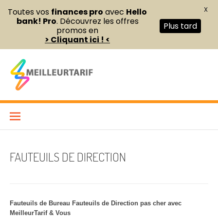
X
Toutes vos
finances pro
avec
Hello
bank! Pro
. Découvrez les offres
Plus tard
promos en
> Cliquant ici ! <
Aller
au
contenu
Meilleur Tarif
COMPARATEUR DE FOURNITURES DE BUREAU ET D’ÉQUIPEMENTS
PROFESSIONNELS POUR ENTREPRISES ET INDÉPENDANTS
FAUTEUILS DE DIRECTION
Fauteuils de Bureau Fauteuils de Direction pas cher avec
MeilleurTarif & Vous