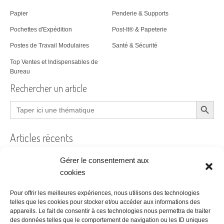
Papier
Penderie & Supports
Pochettes d'Expédition
Post-It® & Papeterie
Postes de Travail Modulaires
Santé & Sécurité
Top Ventes et Indispensables de
Bureau
Rechercher un article
Search Button
Search
for:
Articles récents
Gérer le consentement aux
cookies
Filtre à air encrassé au bureau : le guide pratique
Pour offrir les meilleures expériences, nous utilisons des technologies
Prêt à coudre
telles que les cookies pour stocker et/ou accéder aux informations des
appareils. Le fait de consentir à ces technologies nous permettra de traiter
Acheter ses bureaux, faut-il encore y penser ?
des données telles que le comportement de navigation ou les ID uniques