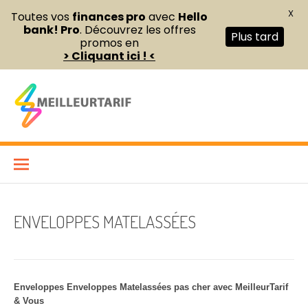
X
Toutes vos
finances pro
avec
Hello
bank! Pro
. Découvrez les offres
Plus tard
promos en
> Cliquant ici ! <
Aller
au
contenu
Meilleur Tarif
COMPARATEUR DE FOURNITURES DE BUREAU ET D’ÉQUIPEMENTS
PROFESSIONNELS POUR ENTREPRISES ET INDÉPENDANTS
ENVELOPPES MATELASSÉES
Enveloppes Enveloppes Matelassées pas cher avec MeilleurTarif
& Vous