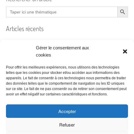
Search Button
Search
for:
Articles récents
Gérer le consentement aux
Filtre à air encrassé au bureau : le guide pratique
cookies
Prêt à coudre
Pour offrir les meilleures expériences, nous utilisons des technologies
telles que les cookies pour stocker et/ou accéder aux informations des
Acheter ses bureaux, faut-il encore y penser ?
appareils. Le fait de consentir à ces technologies nous permettra de traiter
des données telles que le comportement de navigation ou les ID uniques
Les étapes à suivre pour la création d’une entreprise
sur ce site. Le fait de ne pas consentir ou de retirer son consentement peut
Bien choisir son logiciel de comptabilité
avoir un effet négatif sur certaines caractéristiques et fonctions.
Accepter
Refuser