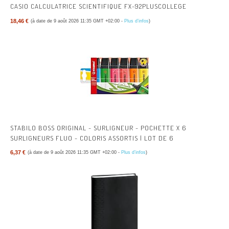
CASIO CALCULATRICE SCIENTIFIQUE FX-92PLUSCOLLEGE
18,46 €
(à date de 9 août 2026 11:35 GMT +02:00 -
Plus d’infos
)
STABILO BOSS ORIGINAL - SURLIGNEUR - POCHETTE X 6
SURLIGNEURS FLUO - COLORIS ASSORTIS | LOT DE 6
6,37 €
(à date de 9 août 2026 11:35 GMT +02:00 -
Plus d’infos
)