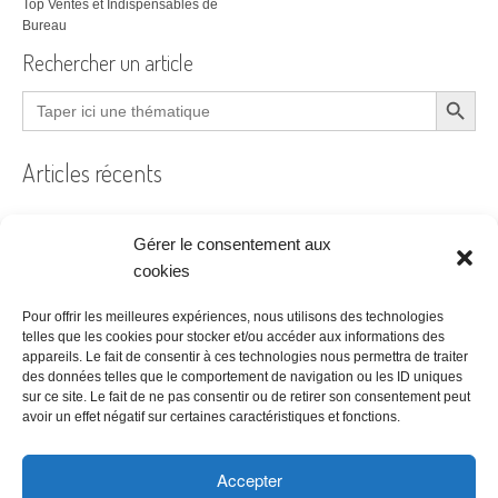
Top Ventes et Indispensables de
Bureau
Rechercher un article
Search Button
Search
for:
Articles récents
Gérer le consentement aux
Filtre à air encrassé au bureau : le guide pratique
cookies
Prêt à coudre
Pour offrir les meilleures expériences, nous utilisons des technologies
telles que les cookies pour stocker et/ou accéder aux informations des
Acheter ses bureaux, faut-il encore y penser ?
appareils. Le fait de consentir à ces technologies nous permettra de traiter
des données telles que le comportement de navigation ou les ID uniques
Les étapes à suivre pour la création d’une entreprise
sur ce site. Le fait de ne pas consentir ou de retirer son consentement peut
Bien choisir son logiciel de comptabilité
avoir un effet négatif sur certaines caractéristiques et fonctions.
Accepter