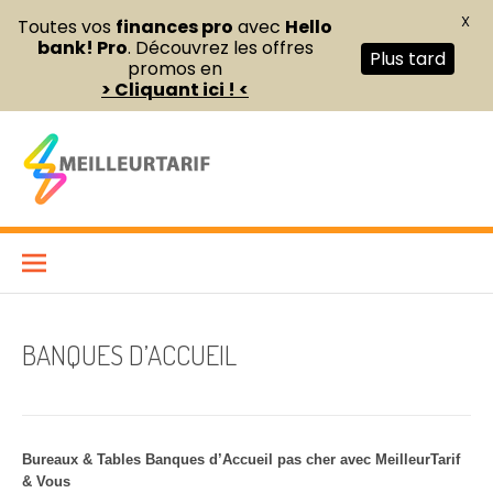
X
Toutes vos
finances pro
avec
Hello
bank! Pro
. Découvrez les offres
Plus tard
promos en
> Cliquant ici ! <
Aller
au
contenu
Meilleur Tarif
COMPARATEUR DE FOURNITURES DE BUREAU ET D’ÉQUIPEMENTS
PROFESSIONNELS POUR ENTREPRISES ET INDÉPENDANTS
BANQUES D’ACCUEIL
Bureaux & Tables Banques d’Accueil pas cher avec MeilleurTarif
& Vous