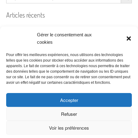
Articles récents
Gérer le consentement aux
Filtre à air encrassé au bureau : le guide pratique
cookies
Prêt à coudre
Pour offrir les meilleures expériences, nous utilisons des technologies
telles que les cookies pour stocker et/ou accéder aux informations des
Acheter ses bureaux, faut-il encore y penser ?
appareils. Le fait de consentir à ces technologies nous permettra de traiter
des données telles que le comportement de navigation ou les ID uniques
Les étapes à suivre pour la création d’une entreprise
sur ce site. Le fait de ne pas consentir ou de retirer son consentement peut
Bien choisir son logiciel de comptabilité
avoir un effet négatif sur certaines caractéristiques et fonctions.
Accepter
Refuser
Voir les préférences
Copyright © 2026 Meilleur Tarif -
Politique de confidentialité
|
CGU &
Mentions légales
|
Affiliate Disclosure