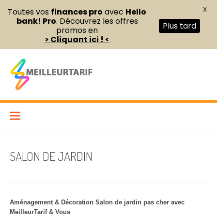
X
Toutes vos
finances pro
avec
Hello
bank! Pro
. Découvrez les offres
Plus tard
promos en
> Cliquant ici ! <
Aller
au
contenu
Meilleur Tarif
COMPARATEUR DE FOURNITURES DE BUREAU ET D’ÉQUIPEMENTS
PROFESSIONNELS POUR ENTREPRISES ET INDÉPENDANTS
SALON DE JARDIN
Aménagement & Décoration Salon de jardin pas cher avec
MeilleurTarif & Vous