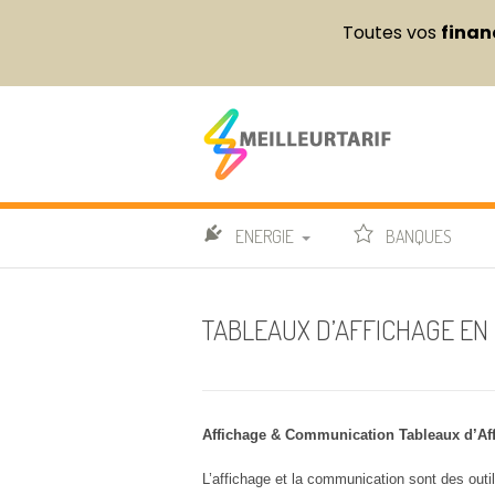
Toutes vos
finan
Aller
au
contenu
Meilleur Tarif
COMPARATEUR DE FOURNITURES DE BUREAU ET 
ENERGIE
BANQUES
OFFRES ELECTRICITÉ
TABLEAUX D’AFFICHAGE EN 
OFFRES GAZ
COMPA
OFFRES DUALES
GUIDE 
Affichage & Communication Tableaux d’Aff
FOURNISSEURS
AVIS E
L’affichage et la communication sont des outil