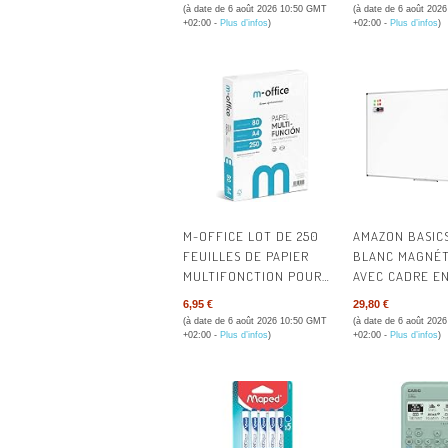
PRÉNOM POUR 
(à date de 6 août 2026 10:50 GMT
(à date de 6 août 202
ET MATÉRIEL S
+02:00 -
Plus d’infos
)
+02:00 -
Plus d’infos
)
RÉSISTANTES À 
BLEU
M-OFFICE LOT DE 250
AMAZON BASIC
FEUILLES DE PAPIER
BLANC MAGNÉT
MULTIFONCTION POUR
AVEC CADRE E
IMPRIMANTE JET
ALUMINIUM, PO
6,95 €
29,80 €
D'ENCRE ET LASER
STYLOS, 6 AIMA
(à date de 6 août 2026 10:50 GMT
(à date de 6 août 202
FORMAT A4 210 X 297 MM
GOMME ET 2 M
+02:00 -
Plus d’infos
)
+02:00 -
Plus d’infos
)
POUR UNE UTIL
AU BUREAU ET 
MAISON, MURAL
EFFAÇABLE À S
60CM