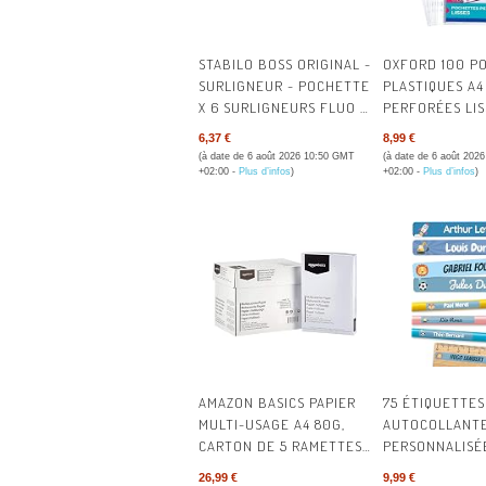
STABILO BOSS ORIGINAL -
OXFORD 100 P
SURLIGNEUR - POCHETTE
PLASTIQUES A4
X 6 SURLIGNEURS FLUO -
PERFORÉES LI
COLORIS ASSORTIS | LOT
USAGE RÉGULI
6,37 €
8,99 €
DE 6
(à date de 6 août 2026 10:50 GMT
(à date de 6 août 202
+02:00 -
Plus d’infos
)
+02:00 -
Plus d’infos
)
AMAZON BASICS PAPIER
75 ÉTIQUETTES
MULTI-USAGE A4 80G,
AUTOCOLLANT
CARTON DE 5 RAMETTES
PERSONNALISÉ
DE 500 FEUILLES
L'ÉCOLE - ÉTI
26,99 €
9,99 €