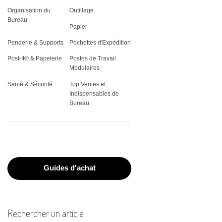
THERMIQUE
VITRINES
Organisation du
Outillage
REGISTRES
CLASSEMENT
JARDIN
PLATEAUX DE SERVICE
ÉQUIPEMENT &
ÉTIQUETTES SPÉCIALES
Bureau
ADMINISTRATIFS
VÊTEMENTS DE TRAVAIL
FAX & CONSOMMABLES
Papier
CORBEILLE À COURRIER
OUTILLAGE
STOCKAGE ALIMENTAIRE
PLAQUES DE PORTES
Penderie & Supports
Pochettes d'Expédition
POST-IT®
ÉLECTROPORTATIF
PROTECTION INCENDIE
IMPRIMANTES
PORTE-DOCUMENTS
VAISSELLE
Post-It® & Papeterie
Postes de Travail
RUBANS POUR
Modulaires
TORCHES
MATÉRIEL DE PROJECTION
ÉTIQUETEUSES
PORTE-REVUES
Santé & Sécurité
Top Ventes et
TROUSSES PREMIERS
Indispensables de
PLASTIFICATION DE
RANGEMENT CLASSEUR
Bureau
SECOURS
DOCUMENTS
PLANNINGS MURAUX
RELIURE
SOUS-MAINS
ROULEAUX DE PAPIER
Guides d'achat
SCANNERS
Rechercher un article