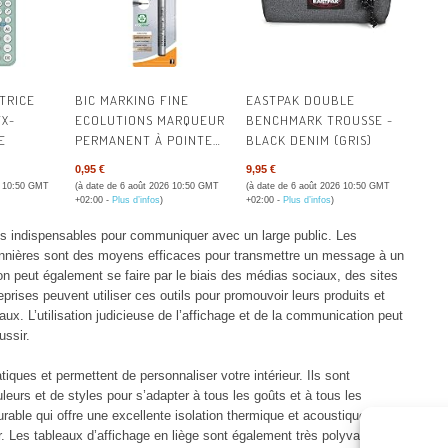
TRICE
BIC MARKING FINE
EASTPAK DOUBLE
FX-
ECOLUTIONS MARQUEUR
BENCHMARK TROUSSE -
E
PERMANENT À POINTE
BLACK DENIM (GRIS)
CONIQUE FINE - NOIR,
0,95 €
9,95 €
BLISTER DE 1
6 10:50 GMT
(à date de 6 août 2026 10:50 GMT
(à date de 6 août 2026 10:50 GMT
+02:00 -
Plus d’infos
)
+02:00 -
Plus d’infos
)
ils indispensables pour communiquer avec un large public. Les
bannières sont des moyens efficaces pour transmettre un message à un
 peut également se faire par le biais des médias sociaux, des sites
rises peuvent utiliser ces outils pour promouvoir leurs produits et
aux. L’utilisation judicieuse de l’affichage et de la communication peut
ussir.
tiques et permettent de personnaliser votre intérieur. Ils sont
uleurs et de styles pour s’adapter à tous les goûts et à tous les
rable qui offre une excellente isolation thermique et acoustique. Il est
er. Les tableaux d’affichage en liège sont également très polyvalents et