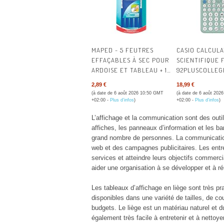
MAPED - 5 FEUTRES
CASIO CALCULA
EFFAÇABLES À SEC POUR
SCIENTIFIQUE 
ARDOISE ET TABLEAU + 1
92PLUSCOLLEG
CHIFFONNETTE
2,89 €
18,99 €
(à date de 6 août 2026 10:50 GMT
(à date de 6 août 202
+02:00 -
Plus d’infos
)
+02:00 -
Plus d’infos
)
L’affichage et la communication sont des out
affiches, les panneaux d’information et les 
grand nombre de personnes. La communication
web et des campagnes publicitaires. Les entrep
services et atteindre leurs objectifs commerci
aider une organisation à se développer et à ré
Les tableaux d’affichage en liège sont très pra
disponibles dans une variété de tailles, de co
budgets. Le liège est un matériau naturel et du
également très facile à entretenir et à nettoy