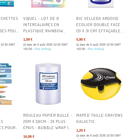
ÉPICERIE
FOURNITURE
OCHETTES
VIQUEL - LOT DE 6
BIC VELLEDA ARDOISE
INTERCALAIRES EN
ECOLIER DOUBLE FACE
SSES POUR
PLASTIQUE RAINBOW
(21 X 31 CM) EFFAÇABLE À
HYGIÈNE & 
ER
PASTEL - MAXI FORMAT
SEC AVEC 8 FEUTRES
1,09 €
5,95 €
(24,5X30,5CM) - POUR
EFFAÇABLES À SEC ET
6 10:50 GMT
(à date de 6 août 2026 10:50 GMT
(à date de 6 août 2026 10:50 GMT
POST-IT® &
CLASSEUR A4 MAXI
EFFACETTE - BLEUE, LOT
+02:00 -
Plus d’infos
)
+02:00 -
Plus d’infos
)
FORMAT OU CLASSEUR À
DE 1
MACHINES 
LEVIER - COLORIS PASTEL
ORGANISATI
OUTILLAGE
QUINCAILLE
ROULEAU PAPIER BULLE -
MAPED TAILLE-CRAYONS
RESTAURATI
ES
20M X 50CM - 2X PLUS
GALACTIC
ES POUR
ÉPAIS - BUBBLE WRAP |
1,25 €
SANTÉ & SÉ
QUETTES
FABRICANT FRANÇAIS -
(à date de 6 août 2026 10:50 GMT
16,99 €