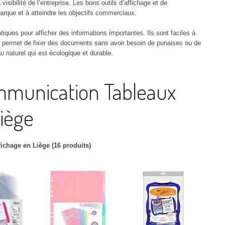
SCANNERS
CARTES DE V
VATTENFALL
 visibilité de l’entreprise. Les bons outils d’affichage et de
arque et à atteindre les objectifs commerciaux.
STOCKAGE DE DONNÉES
CAHIERS
SOWEE
tiques pour afficher des informations importantes. Ils sont faciles à
iège permet de fixer des documents sans avoir besoin de punaises ou de
TABLETTES
CLASSEMEN
TOTALENERGIES
u naturel qui est écologique et durable.
TÉLÉPHONIE
COURRIER &
NI
AC
mmunication Tableaux
COMMUNICA
LEK
TÉ
Liège
CRÉATION –
TÉ
COFFRES-F
T
ichage en Liège (16 produits)
ÉCRITURE
TÉ
ENVELOPPE
ÉTIQUETTES