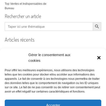
Top Ventes et Indispensables de
Bureau
Rechercher un article
Search Button
Search
for:
Articles récents
Gérer le consentement aux
Filtre à air encrassé au bureau : le guide pratique
cookies
Prêt à coudre
Pour offrir les meilleures expériences, nous utilisons des technologies
telles que les cookies pour stocker et/ou accéder aux informations des
Acheter ses bureaux, faut-il encore y penser ?
appareils. Le fait de consentir à ces technologies nous permettra de traiter
des données telles que le comportement de navigation ou les ID uniques
Les étapes à suivre pour la création d’une entreprise
sur ce site. Le fait de ne pas consentir ou de retirer son consentement peut
Bien choisir son logiciel de comptabilité
avoir un effet négatif sur certaines caractéristiques et fonctions.
Accepter