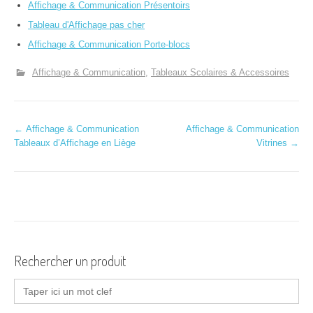
Affichage & Communication Présentoirs
Tableau d'Affichage pas cher
Affichage & Communication Porte-blocs
Affichage & Communication
Tableaux Scolaires & Accessoires
N
←
Affichage & Communication
Affichage & Communication
Tableaux d’Affichage en Liège
Vitrines
→
a
v
i
g
a
Rechercher un produit
t
Search
for:
i