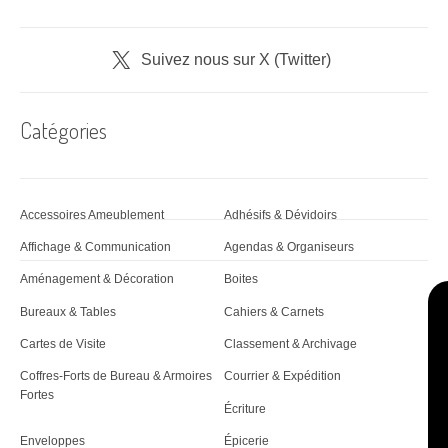
o
n
Suivez nous sur X (Twitter)
d
Catégories
'
a
r
Accessoires Ameublement
Adhésifs & Dévidoirs
t
Affichage & Communication
Agendas & Organiseurs
i
Aménagement & Décoration
Boites
c
Bureaux & Tables
Cahiers & Carnets
Cartes de Visite
Classement & Archivage
l
Coffres-Forts de Bureau & Armoires
Courrier & Expédition
e
Fortes
Écriture
Enveloppes
Épicerie