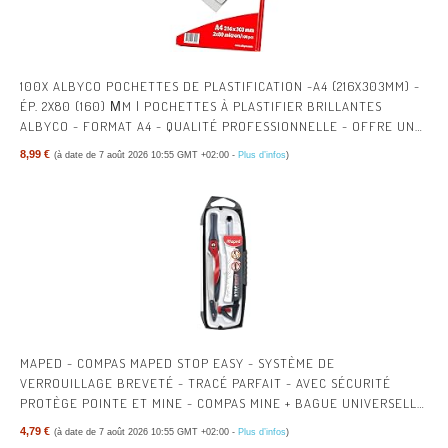
100X ALBYCO POCHETTES DE PLASTIFICATION -A4 (216X303MM) -
ÉP. 2X80 (160) ΜM | POCHETTES À PLASTIFIER BRILLANTES
ALBYCO - FORMAT A4 - QUALITÉ PROFESSIONNELLE - OFFRE UNE
PROTECTION DURABLE.
8,99 €
(à date de 7 août 2026 10:55 GMT +02:00 -
Plus d’infos
)
MAPED - COMPAS MAPED STOP EASY - SYSTÈME DE
VERROUILLAGE BREVETÉ - TRACÉ PARFAIT - AVEC SÉCURITÉ
PROTÈGE POINTE ET MINE - COMPAS MINE + BAGUE UNIVERSELLE
+ CRAYON - DÈS 10 ANS
4,79 €
(à date de 7 août 2026 10:55 GMT +02:00 -
Plus d’infos
)