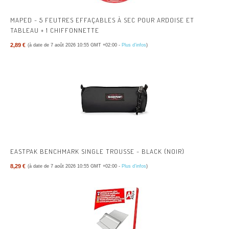
MAPED - 5 FEUTRES EFFAÇABLES À SEC POUR ARDOISE ET
TABLEAU + 1 CHIFFONNETTE
2,89 €
(à date de 7 août 2026 10:55 GMT +02:00 -
Plus d’infos
)
EASTPAK BENCHMARK SINGLE TROUSSE - BLACK (NOIR)
8,29 €
(à date de 7 août 2026 10:55 GMT +02:00 -
Plus d’infos
)