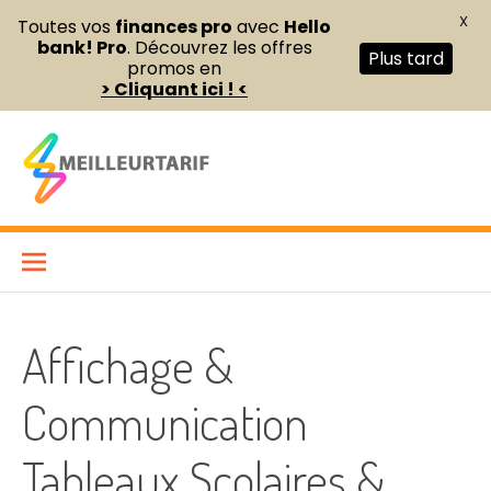
X
Toutes vos
finances pro
avec
Hello
bank! Pro
. Découvrez les offres
Plus tard
promos en
> Cliquant ici ! <
Aller
au
contenu
Meilleur Tarif
COMPARATEUR DE FOURNITURES DE BUREAU ET D’ÉQUIPEMENTS
PROFESSIONNELS POUR ENTREPRISES ET INDÉPENDANTS
Affichage &
Communication
Tableaux Scolaires &