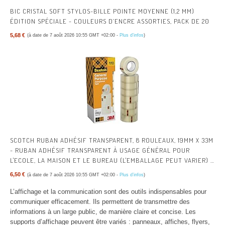
BIC CRISTAL SOFT STYLOS-BILLE POINTE MOYENNE (1,2 MM)
ÉDITION SPÉCIALE - COULEURS D’ENCRE ASSORTIES, PACK DE 20
5,68 €
(à date de 7 août 2026 10:55 GMT +02:00 -
Plus d’infos
)
SCOTCH RUBAN ADHÉSIF TRANSPARENT, 8 ROULEAUX, 19MM X 33M
- RUBAN ADHÉSIF TRANSPARENT À USAGE GÉNÉRAL POUR
L'ECOLE, LA MAISON ET LE BUREAU (L'EMBALLAGE PEUT VARIER) |
RUBAN ADHÉSIF MULTI-USAGES TRANSPARENT POUR L’ÉCOLE, LA
6,50 €
(à date de 7 août 2026 10:55 GMT +02:00 -
Plus d’infos
)
MAISON, LE BUREAU ; AISÉ À UTILISER, POUR EMBALLER, FERMER
ET RÉPARER
L’affichage et la communication sont des outils indispensables pour
communiquer efficacement. Ils permettent de transmettre des
informations à un large public, de manière claire et concise. Les
supports d’affichage peuvent être variés : panneaux, affiches, flyers,